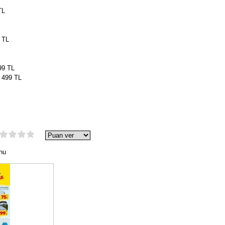
TL
 TL
99 TL
e 499 TL
nu