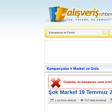
»
Kampanyalar
Market ve Gıda
Üzgünüz, bu kampanya sona ermişt
Şok Market 19 Temmuz 20
1 yıl önce eklendi
717 defa incelendi