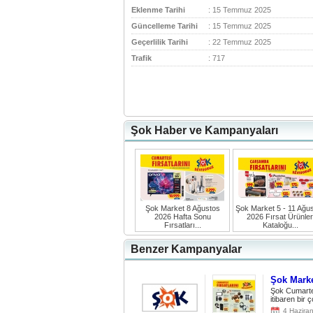
Eklenme Tarihi
: 15 Temmuz 2025
Güncelleme Tarihi
: 15 Temmuz 2025
Geçerlilik Tarihi
: 22 Temmuz 2025
Trafik
: 717
Şok Haber ve Kampanyaları
Şok Market 8 Ağustos
Şok Market 5 - 11 Ağu
2026 Hafta Sonu
2026 Fırsat Ürünler
Fırsatları...
Kataloğu...
Benzer Kampanyalar
Şok Marke
Şok Cumarte
itibaren bir 
4 Hazira