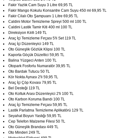
Fakir Yazlık Cam Suyu 3 Litre 69,95 TL
Fakir Mango Kokulu Konsantre Cam Suyu 450 ml 69,95 TL
Fakir Cilalı Oto Şampuanı 1 Litre 69,95 TL
Caldini Motor Temizleme Spreyi 500 ml 100 TL
Caldini Lastik Tamir Kiti 400 ml 100 TL
Direksiyon Kılıfı 149 TL
Araç İçi Temizleme Fırçası 5'li Set 119 TL
Araç İçi Düzenleyici 149 TL
Oto Güneşlik Gözlük Klipsi 100 TL
Kaporta Göçük Düzeltici 59,95 TL
Balina Yüzgeci Anten 100 TL
Otopark Fosforlu Numaratör 39,95 TL
Oto Bardak Tutucu 50 TL
Kör Nokta Aynası 2'li 59,95 TL
Araç İçi Çöp Kovası 79,95 TL
Bel Desteği 119 TL
Oto Koltuk Arası Düzenleyici 2'li 100 TL
Oto Karbon Koruma Bandı 100 TL
Araç İçi Temizleme Fırçası 59,95 TL
Lastik Parlatma Temizleme Aplikatörü 129 TL
Seyahat Boyun Yastığı 59,95 TL
Cep Telefon Malzeme Filesi 50 TL
Oto Güneşlik Brandası 449 TL
Oto Minderi 249 TL