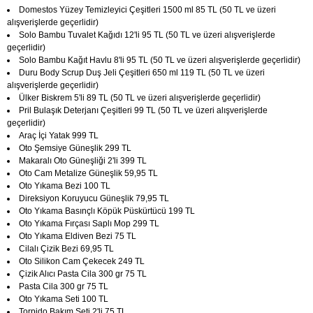
Domestos Yüzey Temizleyici Çeşitleri 1500 ml 85 TL (50 TL ve üzeri
alışverişlerde geçerlidir)
Solo Bambu Tuvalet Kağıdı 12'li 95 TL (50 TL ve üzeri alışverişlerde
geçerlidir)
Solo Bambu Kağıt Havlu 8'li 95 TL (50 TL ve üzeri alışverişlerde geçerlidir)
Duru Body Scrup Duş Jeli Çeşitleri 650 ml 119 TL (50 TL ve üzeri
alışverişlerde geçerlidir)
Ülker Biskrem 5'li 89 TL (50 TL ve üzeri alışverişlerde geçerlidir)
Pril Bulaşık Deterjanı Çeşitleri 99 TL (50 TL ve üzeri alışverişlerde
geçerlidir)
Araç İçi Yatak 999 TL
Oto Şemsiye Güneşlik 299 TL
Makaralı Oto Güneşliği 2'li 399 TL
Oto Cam Metalize Güneşlik 59,95 TL
Oto Yıkama Bezi 100 TL
Direksiyon Koruyucu Güneşlik 79,95 TL
Oto Yıkama Basınçlı Köpük Püskürtücü 199 TL
Oto Yıkama Fırçası Saplı Mop 299 TL
Oto Yıkama Eldiven Bezi 75 TL
Cilalı Çizik Bezi 69,95 TL
Oto Silikon Cam Çekecek 249 TL
Çizik Alıcı Pasta Cila 300 gr 75 TL
Pasta Cila 300 gr 75 TL
Oto Yıkama Seti 100 TL
Torpido Bakım Seti 2'li 75 TL