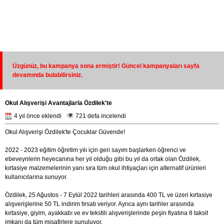
Üzgünüz, bu kampanya sona ermiştir! Güncel kampanyaları sayfa
devamında bulabilirsiniz.
Okul Alışverişi Avantajlarla Özdilek'te
4 yıl önce eklendi
721 defa incelendi
Okul Alışverişi Özdilek'te Çocuklar Güvende!
2022 - 2023 eğitim öğretim yılı için geri sayım başlarken öğrenci ve
ebeveynlerin heyecanına her yıl olduğu gibi bu yıl da ortak olan Özdilek,
kırtasiye malzemelerinin yanı sıra tüm okul ihtiyaçları için alternatif ürünleri
kullanıcılarına sunuyor.
Özdilek, 25 Ağustos - 7 Eylül 2022 tarihleri arasında 400 TL ve üzeri kırtasiye
alışverişlerine 50 TL indirim fırsatı veriyor. Ayrıca aynı tarihler arasında
kırtasiye, giyim, ayakkabı ve ev tekstili alışverişlerinde peşin fiyatına 8 taksit
imkanı da tüm misafirlere sunuluyor.