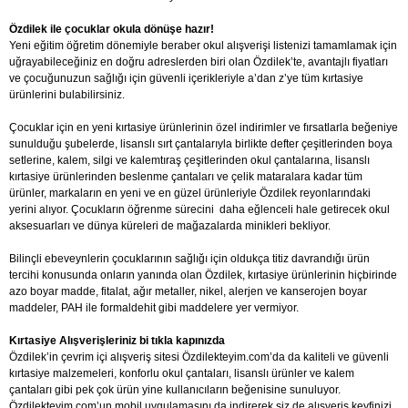
Özdilek ile çocuklar okula dönüşe hazır!
Yeni eğitim öğretim dönemiyle beraber okul alışverişi listenizi tamamlamak için
uğrayabileceğiniz en doğru adreslerden biri olan Özdilek’te, avantajlı fiyatları
ve çocuğunuzun sağlığı için güvenli içerikleriyle a’dan z’ye tüm kırtasiye
ürünlerini bulabilirsiniz.
Çocuklar için en yeni kırtasiye ürünlerinin özel indirimler ve fırsatlarla beğeniye
sunulduğu şubelerde, lisanslı sırt çantalarıyla birlikte defter çeşitlerinden boya
setlerine, kalem, silgi ve kalemtıraş çeşitlerinden okul çantalarına, lisanslı
kırtasiye ürünlerinden beslenme çantaları ve çelik mataralara kadar tüm
ürünler, markaların en yeni ve en güzel ürünleriyle Özdilek reyonlarındaki
yerini alıyor. Çocukların öğrenme sürecini daha eğlenceli hale getirecek okul
aksesuarları ve dünya küreleri de mağazalarda minikleri bekliyor.
Bilinçli ebeveynlerin çocuklarının sağlığı için oldukça titiz davrandığı ürün
tercihi konusunda onların yanında olan Özdilek, kırtasiye ürünlerinin hiçbirinde
azo boyar madde, fitalat, ağır metaller, nikel, alerjen ve kanserojen boyar
maddeler, PAH ile formaldehit gibi maddelere yer vermiyor.
Kırtasiye Alışverişleriniz bi tıkla kapınızda
Özdilek’in çevrim içi alışveriş sitesi Özdilekteyim.com’da da kaliteli ve güvenli
kırtasiye malzemeleri, konforlu okul çantaları, lisanslı ürünler ve kalem
çantaları gibi pek çok ürün yine kullanıcıların beğenisine sunuluyor.
Özdilekteyim.com’un mobil uygulamasını da indirerek siz de alışveriş keyfinizi