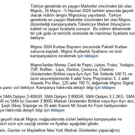
Türkiye genelinde en yaygın Marketler zincirinden biri olan
Migros, 16 Mayıs - 5 Haziran 2024 tarihleri arasında geçerli
olacak indirim dergisi Migroskop yayınlandı. Türkiye
genelinde en yaygın Marketler zincirinden biri olan Migros,
düzenlediği kampanyalarla Tüketiciye Market ihtiyaçlarını
kaliteli ve uygun fiyatlarla sunuyor. Bu indirim döneminde
bir çok gıda ve temizlik ürününde de inanılmaz fiyatlarla sizi
bekliyor.
Migros 2024 Kurban Bayramı öncesinde Paketli Kurban
satışına başladı. Migros Kurbanlık fiyatlarını ve özel
kampanyalarını incelemek için
tıklayın
Migros'lardan Money Card ile Pepsi, Lipton, Fruko, Yedigün,
7UP, Ruffles , Lays, Doritos, Çerrezza, Cheetos
Ürünlerinden Birlikte veya Ayrı Ayrı Tek Seferde 140 TL ve
üzeri alışverişlerinizde 4 adet Sony Playstation 5, 2 adet
Airpods Pro Max, 125 adet 700 TL değerinde Migros Digital
a şansı sizi bekliyor. Kampanya hakkında detaylı bilgi için
tıklayın
zeri SMA Optipro 3 400GR, SMA Optipro 3 800GR, SMA Optipro 3 1.2KG, SMA
ve SMA İyi Geceler 3 800G Markalı Ürünlerden Birlikte veya Ayrı Ayrı alın,
Şarjlı Dikey Süpürge ve 20 adet Xiaomi Mi Smart Air Fryer hediyesinden
a hakkında detaylı bilgi için
tıklayın
a geçerli olacak Migros mağazalarında sizleri bekleyen kampanyalar ve
zin sizin için seçtiği ürünler ve fiyatları aşağıdaki gibidir;
aris, Garnier ve Maybelline New York Markalı Ürünlerden yapacağınız