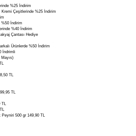
rinde %25 İndirim
Kremi Çeşitlerinde %25 İndirim
rim
 %50 İndirim
erinde %40 İndirim
Makyaj Çantası Hediye
arkalı Ürünlerde %50 İndirim
 İndrimli
2 Mayıs)
 TL
98,50 TL
 99,95 TL
9 TL
 TL
k Peyniri 500 gr 149,90 TL