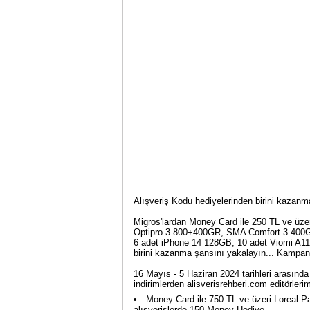
Alışveriş Kodu hediyelerinden birini kazanm
Migros'lardan Money Card ile 250 TL ve ü
Optipro 3 800+400GR, SMA Comfort 3 400GR 
6 adet iPhone 14 128GB, 10 adet Viomi A11 
birini kazanma şansını yakalayın... Kampany
16 Mayıs - 5 Haziran 2024 tarihleri arasınd
indirimlerden alisverisrehberi.com editörlerimi
Money Card ile 750 TL ve üzeri Loreal P
alışverişlerde 150 Money Hediye