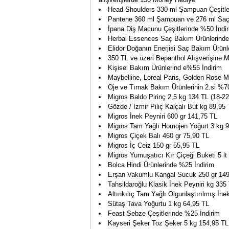
Head Shoulders 330 ml Şampuan Çeşitle
Pantene 360 ml Şampuan ve 276 ml Saç 
İpana Diş Macunu Çeşitlerinde %50 İndi
Herbal Essences Saç Bakım Ürünlerinde
Elidor Doğanın Enerjisi Saç Bakım Ürünl
350 TL ve üzeri Bepanthol Alışverişine 
Kişisel Bakım Ürünlerind e%55 İndirim
Maybelline, Loreal Paris, Golden Rose M
Oje ve Tırnak Bakım Ürünlerinin 2.si %70
Migros Baldo Pirinç 2,5 kg 134 TL (18-2
Gözde / İzmir Piliç Kalçalı But kg 89,95
Migros İnek Peyniri 600 gr 141,75 TL
Migros Tam Yağlı Homojen Yoğurt 3 kg 
Migros Çiçek Balı 460 gr 75,90 TL
Migros İç Ceiz 150 gr 55,95 TL
Migros Yumuşatıcı Kır Çiçeği Buketi 5 lt
Bolca Hindi Ürünlerinde %25 İndirim
Erşan Vakumlu Kangal Sucuk 250 gr 14
Tahsildaroğlu Klasik İnek Peyniri kg 335
Altınkılıç Tam Yağlı Olgunlaştırılmış İne
Sütaş Tava Yoğurtu 1 kg 64,95 TL
Feast Sebze Çeşitlerinde %25 İndirim
Kayseri Şeker Toz Şeker 5 kg 154,95 TL