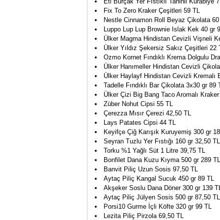
Eti Burçak Yer Fıstıklı Tahinli Kurabiye 
Fix To Zero Kraker Çeşitleri 59 TL
Nestle Cinnamon Roll Beyaz Çikolata 60
Luppo Lup Lup Brownie Islak Kek 40 gr 
Ülker Magma Hindistan Cevizli Vişneli K
Ülker Yıldız Şekersiz Sakız Çeşitleri 22
Ozmo Kornet Fındıklı Krema Dolgulu Draj
Ülker Hanımeller Hindistan Cevizli Çikola
Ülker Haylayf Hindistan Cevizli Kremalı 
Tadelle Fındıklı Bar Çikolata 3x30 gr 89 
Ülker Çizi Big Bang Taco Aromalı Kraker
Züber Nohut Cipsi 55 TL
Çerezza Mısır Çerezi 42,50 TL
Lays Patates Cipsi 44 TL
Keyifçe Çiğ Karışık Kuruyemiş 300 gr 1
Seyran Tuzlu Yer Fıstığı 160 gr 32,50 TL
Torku %1 Yağlı Süt 1 Litre 39,75 TL
Bonfilet Dana Kuzu Kıyma 500 gr 289 T
Banvit Piliç Uzun Sosis 97,50 TL
Aytaç Piliç Kangal Sucuk 450 gr 89 TL
Akşeker Soslu Dana Döner 300 gr 139 T
Aytaç Piliç Jülyen Sosis 500 gr 87,50 TL
Porsi10 Gurme İçli Köfte 320 gr 99 TL
Lezita Piliç Pirzola 69,50 TL