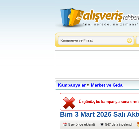
»
Kampanyalar
Market ve Gıda
Üzgünüz, bu kampanya sona ermişt
Bim 3 Mart 2026 Salı Ak
5 ay önce eklendi
547 defa incelendi