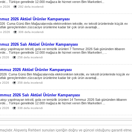
rde... Türkiye genelinde 12.000 mağaza ile hizmet veren Bim Marketleri...
an 2026
292 defa incelendi
mmuz 2026 Aktüel Ürünler Kampanyası
26 Cuma Günü Bim Mağazalarında elektronikten tekstile, ev tekstil ürünlerinde küçük ev
mutfak gereçlerinden züccaciye ürünlerine kadar bir çok ürün avantajlı...
an 2026
306 defa incelendi
mmuz 2026 Salı Aktüel Ürünler Kampanyası
tışı yapılmayan tekstil, gıda ve temizlik ürünleri 7 Temmuz 2026 Salı gününden itibaren
rde... Türkiye genelinde 12.000 mağaza ile hizmet veren Bim Marketleri , ...
z 2026
258 defa incelendi
emmuz 2026 Aktüel Ürünler Kampanyası
026 Cuma Günü Bim Mağazalarında elektronikten tekstile, ev tekstil ürünlerinde küçük ev
mutfak gereçlerinden züccaciye ürünlerine kadar bir çok ürün avantajl...
z 2026
358 defa incelendi
emmuz 2026 Salı Aktüel Ürünler Kampanyası
tışı yapılmayan tekstil, gıda ve temizlik ürünleri 14 Temmuz 2026 Salı gününden itibaren
rde... Türkiye genelinde 12.000 mağaza ile hizmet veren Bim Marketleri ...
z 2026
338 defa incelendi
amaçlıdır. Alışveriş Rehberi sunulan içeriğin doğru ve güncel olduğunu garanti et