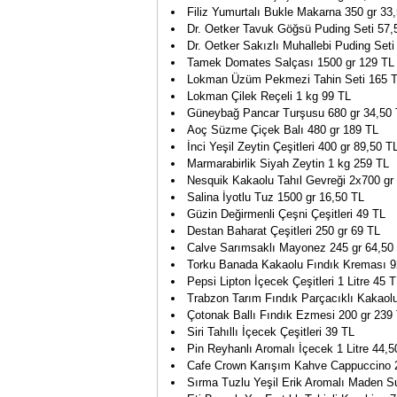
Filiz Yumurtalı Bukle Makarna 350 gr 33
Dr. Oetker Tavuk Göğsü Puding Seti 57,
Dr. Oetker Sakızlı Muhallebi Puding Seti
Tamek Domates Salçası 1500 gr 129 TL
Lokman Üzüm Pekmezi Tahin Seti 165 
Lokman Çilek Reçeli 1 kg 99 TL
Güneybağ Pancar Turşusu 680 gr 34,50
Aoç Süzme Çiçek Balı 480 gr 189 TL
İnci Yeşil Zeytin Çeşitleri 400 gr 89,50 T
Marmarabirlik Siyah Zeytin 1 kg 259 TL
Nesquik Kakaolu Tahıl Gevreği 2x700 gr
Salina İyotlu Tuz 1500 gr 16,50 TL
Güzin Değirmenli Çeşni Çeşitleri 49 TL
Destan Baharat Çeşitleri 250 gr 69 TL
Calve Sarımsaklı Mayonez 245 gr 64,50
Torku Banada Kakaolu Fındık Kreması 9
Pepsi Lipton İçecek Çeşitleri 1 Litre 45 
Trabzon Tarım Fındık Parçacıklı Kakaol
Çotonak Ballı Fındık Ezmesi 200 gr 239
Siri Tahıllı İçecek Çeşitleri 39 TL
Pin Reyhanlı Aromalı İçecek 1 Litre 44,5
Cafe Crown Karışım Kahve Cappuccino 
Sırma Tuzlu Yeşil Erik Aromalı Maden S