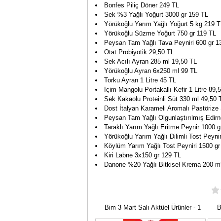
Bonfes Piliç Döner 249 TL
Sek %3 Yağlı Yoğurt 3000 gr 159 TL
Yörükoğlu Yarım Yağlı Yoğurt 5 kg 219 T
Yörükoğlu Süzme Yoğurt 750 gr 119 TL
Peysan Tam Yağlı Tava Peyniri 600 gr 1
Otat Probiyotik 29,50 TL
Sek Acılı Ayran 285 ml 19,50 TL
Yörükoğlu Ayran 6x250 ml 99 TL
Torku Ayran 1 Litre 45 TL
İçim Mangolu Portakallı Kefir 1 Litre 89,
Sek Kakaolu Proteinli Süt 330 ml 49,50 
Dost İtalyan Karameli Aromalı Pastörize 
Peysan Tam Yağlı Olgunlaştırılmış Edirn
Taraklı Yarım Yağlı Eritme Peynir 1000 g
Yörükoğlu Yarım Yağlı Dilimli Tost Peyni
Köylüm Yarım Yağlı Tost Peyniri 1500 gr
Kiri Labne 3x150 gr 129 TL
Danone %20 Yağlı Bitkisel Krema 200 m
Bim 3 Mart Salı Aktüel Ürünler - 1
Bi