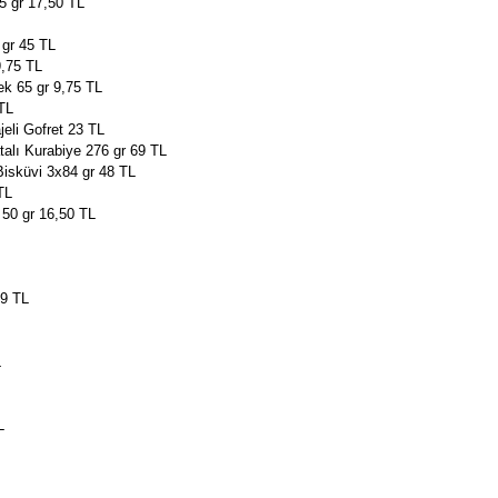
75 gr 17,50 TL
 gr 45 TL
9,75 TL
ek 65 gr 9,75 TL
 TL
eli Gofret 23 TL
talı Kurabiye 276 gr 69 TL
Bisküvi 3x84 gr 48 TL
TL
 50 gr 16,50 TL
89 TL
L
L