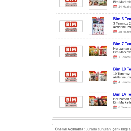
Bim Marketle
24 Hazir
Bim 3 Te
3 Temmuz 20
aletlerine, 
28 Hazir
Bim 7 Te
Her zaman sa
Bim Marketle
1 Temmu
Bim 10 T
10 Temmuz 2
aletlerine, 
4 Temmu
Bim 14 T
Her zaman sa
Bim Marketle
6 Temmu
Önemli Açıklama :
Burada sunulan içerik bilgi 