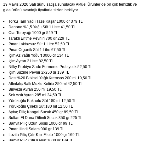
19 Mayıs 2026 Salı günü satışa sunulacak Aktüel Ürünler de bir çok temizlik ve
gıda ürünü avantajlı fiyatlarla sizleri bekliyor.
Torku Tam Yağlı Taze Kaşar 1000 gr 379 TL
Danone %1,5 Yağlı Süt 1 Litre 41,50 TL
Otat Tereyağı 1000 gr 549 TL
Taraklı Eritme Peyniri 700 gr 229 TL
Pınar Laktozsuz Süt 1 Litre 52,50 TL
Pınar Organik Süt 1 Litre 67,50 TL
İçim Az Yağlı Yoğurt 3000 gr 134 TL
İçim Ayran 2 Litre 82,50 TL
Nilky Probiyo Sade Fermente Probiyotik 52,50 TL
İçim Süzme Peynir 2x250 gr 139 TL
Dost %20 Bitkisel Yağlı Kremsos 200 ml 19,50 TL
Altınkılıç Ballı Muzlu Kefirix 250 ml 42,50 TL
Binvezir Ayran 250 ml 19,50 TL
Sek Acılı Ayran 285 ml 24,50 TL
Yörükoğlu Kakaolu Süt 180 ml 12,50 TL
Yörükoğlu Çilekli Süt 180 ml 12,50 TL
Aytaç Piliç Kangal Sucuk 450 gr 89,50 TL
Sultan Et Dana Dilimli Sucuk 350 gr 225 TL
Banvit Piliç Uzun Sosis 1000 gr 99 TL
Pınar Hindi Salam 900 gr 139 TL
Lezita Piliç Çıtır Kıtır Fileto 1000 gr 169 TL
Banvit Piliç Çıtır Kanat 1000 gr 189 TL