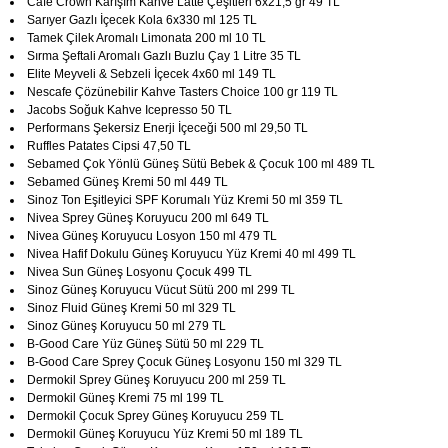
Cafe Crown Karışım Kahve Latte Çeşitleri 6x21,5 gr 49 TL
Sarıyer Gazlı İçecek Kola 6x330 ml 125 TL
Tamek Çilek Aromalı Limonata 200 ml 10 TL
Sırma Şeftali Aromalı Gazlı Buzlu Çay 1 Litre 35 TL
Elite Meyveli & Sebzeli İçecek 4x60 ml 149 TL
Nescafe Çözünebilir Kahve Tasters Choice 100 gr 119 TL
Jacobs Soğuk Kahve Icepresso 50 TL
Performans Şekersiz Enerji İçeceği 500 ml 29,50 TL
Ruffles Patates Cipsi 47,50 TL
Sebamed Çok Yönlü Güneş Sütü Bebek & Çocuk 100 ml 489 TL
Sebamed Güneş Kremi 50 ml 449 TL
Sinoz Ton Eşitleyici SPF Korumalı Yüz Kremi 50 ml 359 TL
Nivea Sprey Güneş Koruyucu 200 ml 649 TL
Nivea Güneş Koruyucu Losyon 150 ml 479 TL
Nivea Hafif Dokulu Güneş Koruyucu Yüz Kremi 40 ml 499 TL
Nivea Sun Güneş Losyonu Çocuk 499 TL
Sinoz Güneş Koruyucu Vücut Sütü 200 ml 299 TL
Sinoz Fluid Güneş Kremi 50 ml 329 TL
Sinoz Güneş Koruyucu 50 ml 279 TL
B-Good Care Yüz Güneş Sütü 50 ml 229 TL
B-Good Care Sprey Çocuk Güneş Losyonu 150 ml 329 TL
Dermokil Sprey Güneş Koruyucu 200 ml 259 TL
Dermokil Güneş Kremi 75 ml 199 TL
Dermokil Çocuk Sprey Güneş Koruyucu 259 TL
Dermokil Güneş Koruyucu Yüz Kremi 50 ml 189 TL