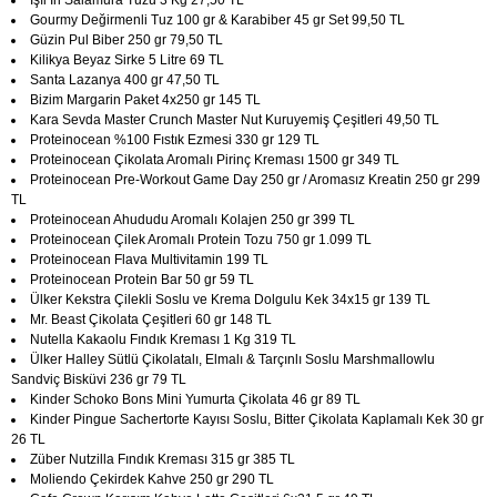
Işıl İri Salamura Tuzu 3 Kg 27,50 TL
Gourmy Değirmenli Tuz 100 gr & Karabiber 45 gr Set 99,50 TL
Güzin Pul Biber 250 gr 79,50 TL
Kilikya Beyaz Sirke 5 Litre 69 TL
Santa Lazanya 400 gr 47,50 TL
Bizim Margarin Paket 4x250 gr 145 TL
Kara Sevda Master Crunch Master Nut Kuruyemiş Çeşitleri 49,50 TL
Proteinocean %100 Fıstık Ezmesi 330 gr 129 TL
Proteinocean Çikolata Aromalı Pirinç Kreması 1500 gr 349 TL
Proteinocean Pre-Workout Game Day 250 gr / Aromasız Kreatin 250 gr 299
TL
Proteinocean Ahududu Aromalı Kolajen 250 gr 399 TL
Proteinocean Çilek Aromalı Protein Tozu 750 gr 1.099 TL
Proteinocean Flava Multivitamin 199 TL
Proteinocean Protein Bar 50 gr 59 TL
Ülker Kekstra Çilekli Soslu ve Krema Dolgulu Kek 34x15 gr 139 TL
Mr. Beast Çikolata Çeşitleri 60 gr 148 TL
Nutella Kakaolu Fındık Kreması 1 Kg 319 TL
Ülker Halley Sütlü Çikolatalı, Elmalı & Tarçınlı Soslu Marshmallowlu
Sandviç Bisküvi 236 gr 79 TL
Kinder Schoko Bons Mini Yumurta Çikolata 46 gr 89 TL
Kinder Pingue Sachertorte Kayısı Soslu, Bitter Çikolata Kaplamalı Kek 30 gr
26 TL
Züber Nutzilla Fındık Kreması 315 gr 385 TL
Moliendo Çekirdek Kahve 250 gr 290 TL