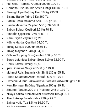
Fair Gold Tiramisu Aromalı 900 ml 190 TL
Cornetto Disc Double Antep Fıstığı 130 ml 75 TL
Sinangil Alpa Buğday Unu 10 Kg 235 TL
Efsane Baldo Pirinç 5 Kg 369 TL
Barilla Pesto Makarna Sosu 190 gr 109 TL
Barilla Makarna Çeşitleri 500 gr 39,50 TL
Saban Bulgur Çeşitleri 2,5 Kg 70 TL
Binboğa Çiçek Balı 250 gr 89 TL
Namlı Siyah Zeytin 2 Kg 215 TL
Kühne Hardal Çeşitleri 64,50 TL
Tukaş Ketçap 1000 gr 49,50 TL
Tukaş Mayonez 840 gr 54,50 TL
Gülsan Topping Sos Çeşitleri 350 gr 55 TL
Burcu Lutenista Balkan Sosu 310 gr 52,50 TL
Unlüx Lavaş Ekmeği 59,50 TL
İpek Domates Salçası 1500 gr 119 TL
Mehmet Reis Susamlı Kıtır Simit 135 gr 55 TL
Erbaa Salamura Asma Yaprağı 500 gr 179 TL
Ekmecik-Mühür Baklavalık ve Böreklik Yufka 800 gr 97 TL
Kent Boringer Buğday Nişastası 200 gr 19 TL
Sinangil Tartolet 220 gr / Profiterol 245 gr 139 TL
7Days Kakao Kremalı Mini Kruvasan 185 gr 65 TL
Ahenk Antep Fıstıklı Helva 230 gr 99 TL
Salina İyotlu Tuz 1,5 Kg 16,50 TL