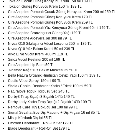
Tokalon Çocuk Güneş Koruyucu Krem 150 ml 189 TL
Tokalon Güneş Koruyucu Krem 150 ml 189 TL
Cire Aseptine Pompalı Çocuk Güneş Koruyucu Krem 200 ml 259 TL
Cire Aseptine Pompalı Güneş Koruyucu Krem 179 TL
Cire Aseptine Pompalı Güneş Koruyucu Krem 259 TL
Cire Aseptine Pompalı Yüz Koruyucu Güneş Kremi 60 ml 149 TL
Cire Aseptine Bronzlaştırıcı Güneş Yağı 129 TL
Cire Aseptine Aloevera Jel 300 ml 79 TL
Nivea Q10 Sıkılaştırıcı Vücut Losyonu 250 ml 189 TL
Nivea Q10 Yüz Bakım Kremi 50 ml 239 TL
Arko El ve Vücut Kremi 400 ml 119 TL
Sinoz Vücut Peelingi 200 ml 169 TL
Cire Aseptine Lip Balm 59 TL
Jkosmec Kağıt Yüz Bakım Maskesi 39,50 TL
Bella Natura Organik Hindistan Cevizi Yağı 150 ml 159 TL
Cecile Vücut Spreyi 150 ml 99 TL
Shela / Capitol Deodorant Kadın / Erkek 100 ml 59 TL
Naturalove Topuk Törpüsü Seti 245 TL
Derby3 Tıraş Bıçağı 3 Bıçaklı 14’lü 149 TL
Derby Lady Kadın Tıraş Bıçağı 2 Bıçaklı 14’lü 109 TL
Remove Care Tüy Dökücü Jel 100 ml 99 TL
Signal Seyahat Boy Diş Macunu + Diş Fırçası 16 ml 85 TL
Mis İp Kürdanlı Diş İpi 55 TL
Emotion Deodorant + Roll-On Set 179 TL
Blade Deodorant + Roll-On Set 179 TL