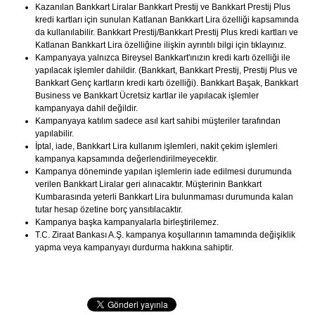
Kazanılan Bankkart Liralar Bankkart Prestij ve Bankkart Prestij Plus
kredi kartları için sunulan Katlanan Bankkart Lira özelliği kapsamında
da kullanılabilir. Bankkart Prestij/Bankkart Prestij Plus kredi kartları ve
Katlanan Bankkart Lira özelliğine ilişkin ayrıntılı bilgi için tıklayınız.
Kampanyaya yalnızca Bireysel Bankkart'ınızın kredi kartı özelliği ile
yapılacak işlemler dahildir. (Bankkart, Bankkart Prestij, Prestij Plus ve
Bankkart Genç kartların kredi kartı özelliği). Bankkart Başak, Bankkart
Business ve Bankkart Ücretsiz kartlar ile yapılacak işlemler
kampanyaya dahil değildir.
Kampanyaya katılım sadece asıl kart sahibi müşteriler tarafından
yapılabilir.
İptal, iade, Bankkart Lira kullanım işlemleri, nakit çekim işlemleri
kampanya kapsamında değerlendirilmeyecektir.
Kampanya döneminde yapılan işlemlerin iade edilmesi durumunda
verilen Bankkart Liralar geri alınacaktır. Müşterinin Bankkart
Kumbarasında yeterli Bankkart Lira bulunmaması durumunda kalan
tutar hesap özetine borç yansıtılacaktır.
Kampanya başka kampanyalarla birleştirilemez.
T.C. Ziraat Bankası A.Ş. kampanya koşullarının tamamında değişiklik
yapma veya kampanyayı durdurma hakkına sahiptir.