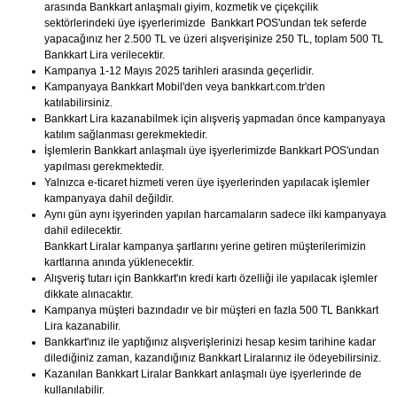
arasında Bankkart anlaşmalı giyim, kozmetik ve çiçekçilik
sektörlerindeki üye işyerlerimizde Bankkart POS'undan tek seferde
yapacağınız her 2.500 TL ve üzeri alışverişinize 250 TL, toplam 500 TL
Bankkart Lira verilecektir.
Kampanya 1-12 Mayıs 2025 tarihleri arasında geçerlidir.
Kampanyaya Bankkart Mobil'den veya bankkart.com.tr'den
katılabilirsiniz.
Bankkart Lira kazanabilmek için alışveriş yapmadan önce kampanyaya
katılım sağlanması gerekmektedir.
İşlemlerin Bankkart anlaşmalı üye işyerlerimizde Bankkart POS'undan
yapılması gerekmektedir.
Yalnızca e-ticaret hizmeti veren üye işyerlerinden yapılacak işlemler
kampanyaya dahil değildir.
Aynı gün aynı işyerinden yapılan harcamaların sadece ilki kampanyaya
dahil edilecektir.
Bankkart Liralar kampanya şartlarını yerine getiren müşterilerimizin
kartlarına anında yüklenecektir.
Alışveriş tutarı için Bankkart'ın kredi kartı özelliği ile yapılacak işlemler
dikkate alınacaktır.
Kampanya müşteri bazındadır ve bir müşteri en fazla 500 TL Bankkart
Lira kazanabilir.
Bankkart'ınız ile yaptığınız alışverişlerinizi hesap kesim tarihine kadar
dilediğiniz zaman, kazandığınız Bankkart Liralarınız ile ödeyebilirsiniz.
Kazanılan Bankkart Liralar Bankkart anlaşmalı üye işyerlerinde de
kullanılabilir.