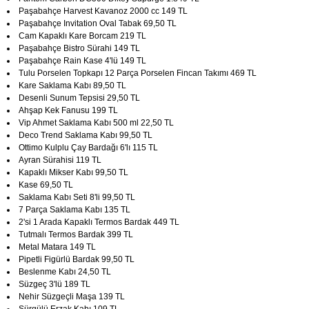
Paşabahçe Harvest Kavanoz 2000 cc 149 TL
Paşabahçe Invitation Oval Tabak 69,50 TL
Cam Kapaklı Kare Borcam 219 TL
Paşabahçe Bistro Sürahi 149 TL
Paşabahçe Rain Kase 4'lü 149 TL
Tulu Porselen Topkapı 12 Parça Porselen Fincan Takımı 469 TL
Kare Saklama Kabı 89,50 TL
Desenli Sunum Tepsisi 29,50 TL
Ahşap Kek Fanusu 199 TL
Vip Ahmet Saklama Kabı 500 ml 22,50 TL
Deco Trend Saklama Kabı 99,50 TL
Ottimo Kulplu Çay Bardağı 6'lı 115 TL
Ayran Sürahisi 119 TL
Kapaklı Mikser Kabı 99,50 TL
Kase 69,50 TL
Saklama Kabı Seti 8'li 99,50 TL
7 Parça Saklama Kabı 135 TL
2'si 1 Arada Kapaklı Termos Bardak 449 TL
Tutmalı Termos Bardak 399 TL
Metal Matara 149 TL
Pipetli Figürlü Bardak 99,50 TL
Beslenme Kabı 24,50 TL
Süzgeç 3'lü 189 TL
Nehir Süzgeçli Maşa 139 TL