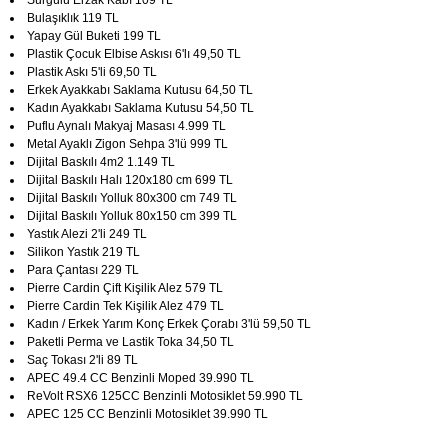
Sürgülü Erzak Kabı 109 TL
Bulaşıklık 119 TL
Yapay Gül Buketi 199 TL
Plastik Çocuk Elbise Askısı 6'lı 49,50 TL
Plastik Askı 5'li 69,50 TL
Erkek Ayakkabı Saklama Kutusu 64,50 TL
Kadın Ayakkabı Saklama Kutusu 54,50 TL
Puflu Aynalı Makyaj Masası 4.999 TL
Metal Ayaklı Zigon Sehpa 3'lü 999 TL
Dijital Baskılı 4m2 1.149 TL
Dijital Baskılı Halı 120x180 cm 699 TL
Dijital Baskılı Yolluk 80x300 cm 749 TL
Dijital Baskılı Yolluk 80x150 cm 399 TL
Yastık Alezi 2'li 249 TL
Silikon Yastık 219 TL
Para Çantası 229 TL
Pierre Cardin Çift Kişilik Alez 579 TL
Pierre Cardin Tek Kişilik Alez 479 TL
Kadın / Erkek Yarım Konç Erkek Çorabı 3'lü 59,50 TL
Paketli Perma ve Lastik Toka 34,50 TL
Saç Tokası 2'li 89 TL
APEC 49.4 CC Benzinli Moped 39.990 TL
ReVolt RSX6 125CC Benzinli Motosiklet 59.990 TL
APEC 125 CC Benzinli Motosiklet 39.990 TL