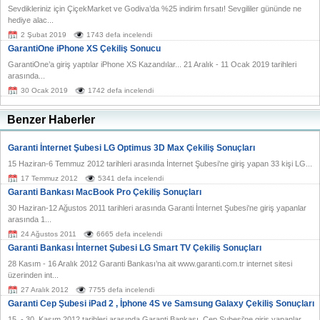
Sevdikleriniz için ÇiçekMarket ve Godiva’da %25 indirim fırsatı! Sevgililer gününde ne
hediye alac...
2 Şubat 2019
1743 defa incelendi
GarantiOne iPhone XS Çekiliş Sonucu
GarantiOne’a giriş yaptılar iPhone XS Kazandılar... 21 Aralık - 11 Ocak 2019 tarihleri
arasında...
30 Ocak 2019
1742 defa incelendi
Benzer Haberler
Garanti İnternet Şubesi LG Optimus 3D Max Çekiliş Sonuçları
15 Haziran-6 Temmuz 2012 tarihleri arasında İnternet Şubesi'ne giriş yapan 33 kişi LG...
17 Temmuz 2012
5341 defa incelendi
Garanti Bankası MacBook Pro Çekiliş Sonuçları
30 Haziran-12 Ağustos 2011 tarihleri arasında Garanti İnternet Şubesi'ne giriş yapanlar
arasında 1...
24 Ağustos 2011
6665 defa incelendi
Garanti Bankası İnternet Şubesi LG Smart TV Çekiliş Sonuçları
28 Kasım - 16 Aralık 2012 Garanti Bankası’na ait www.garanti.com.tr internet sitesi
üzerinden int...
27 Aralık 2012
7755 defa incelendi
Garanti Cep Şubesi iPad 2 , İphone 4S ve Samsung Galaxy Çekiliş Sonuçları
15 - 30 Kasım 2012 tarihleri arasında Garanti Bankası Cep Şubesi'ne giriş yapanlar...