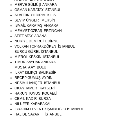
MERVE GÜMÜŞ ANKARA
OSMAN KARATAY İSTANBUL
ALAİTTİN YILDIRIM KİLİS
SEVİM ÜNGER MERSİN
İSMAİL KARATAŞ ANKARA
MEHMET ÖZBAŞ ERZİNCAN
AFİFE ATAY ADANA
NURİYE DEMİRCİ EDİRNE
VOLKAN TOPRAKDÖKEN İSTANBUL
BURCU GÜREL İSTANBUL
M.EROL KESKİN İSTANBUL
TİMUR SAYDAN ANKARA
MUSTAFA AY BOLU
İLKAY ISLIKÇI BALIKESİR
RECEP GÜMÜŞ AYDIN
NESİMİ HANÇER İSTANBUL
OKAN TAMER KAYSERİ
HARUN TONUS KOCAELİ
CEMİL KADİR BURSA
NİLÜFER KARABAKAL
İBRAHİM LEVENT KİŞMİROĞLU İSTANBUL
HALİDE SAYAR İSTANBUL