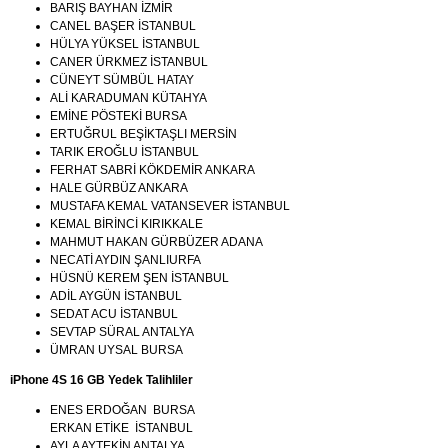
BARIŞ BAYHAN İZMİR
CANEL BAŞER İSTANBUL
HÜLYA YÜKSEL İSTANBUL
CANER ÜRKMEZ İSTANBUL
CÜNEYT SÜMBÜL HATAY
ALİ KARADUMAN KÜTAHYA
EMİNE PÖSTEKİ BURSA
ERTUĞRUL BEŞİKTAŞLI MERSİN
TARIK EROĞLU İSTANBUL
FERHAT SABRİ KÖKDEMİR ANKARA
HALE GÜRBÜZ ANKARA
MUSTAFA KEMAL VATANSEVER İSTANBUL
KEMAL BİRİNCİ KIRIKKALE
MAHMUT HAKAN GÜRBÜZER ADANA
NECATİ AYDIN ŞANLIURFA
HÜSNÜ KEREM ŞEN İSTANBUL
ADİL AYGÜN İSTANBUL
SEDAT ACU İSTANBUL
SEVTAP SÜRAL ANTALYA
ÜMRAN UYSAL BURSA
iPhone 4S 16 GB Yedek Talihliler
ENES ERDOĞAN BURSA
ERKAN ETİKE İSTANBUL
AYLA AYTEKİN ANTALYA