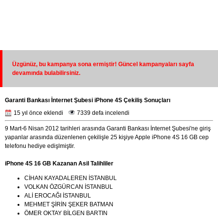
Üzgünüz, bu kampanya sona ermiştir! Güncel kampanyaları sayfa
devamında bulabilirsiniz.
Garanti Bankası İnternet Şubesi iPhone 4S Çekiliş Sonuçları
15 yıl önce eklendi
7339 defa incelendi
9 Mart-6 Nisan 2012 tarihleri arasında Garanti Bankası İnternet Şubesi'ne giriş
yapanlar arasında düzenlenen çekilişle 25 kişiye Apple iPhone 4S 16 GB cep
telefonu hediye edişlmiştir.
iPhone 4S 16 GB Kazanan Asil Talihliler
CİHAN KAYADALEREN İSTANBUL
VOLKAN ÖZGÜRCAN İSTANBUL
ALİ EROCAĞI İSTANBUL
MEHMET ŞİRİN ŞEKER BATMAN
ÖMER OKTAY BİLGEN BARTIN