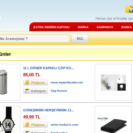
Hemen üye ol fırsatlar aya
EXTRA İNDİRİM KUPONU
MARKA
KAMPANYA
BANKA
ünler
11 L DÖNER KAPAKLI ÇÖP KO...
85,00 TL
www.toptanfiyatlar.net
Çöp Kovası
GÜNEŞİMSİN HERŞEYİMSİN 13...
49,99 TL
www.modacix.com
Kol Saatleri