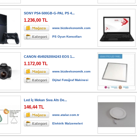
SONY PS4-500GB-G-PAL PS 4...
1.236,00 TL
www.bizdeekonomik.com
PS Oyun Konsolları
CANON 4549292004243 EOS 1...
1.172,00 TL
www.bizdeekonomik.com
Dijital Fotoğraf Makinesi
Led İç Mekan Sıva Altı De...
146,44 TL
www.atalar.com.tr
Elektrik Malzemeleri