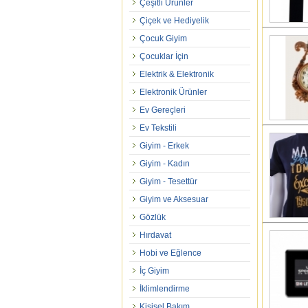
Çeşitli Ürünler
Çiçek ve Hediyelik
Çocuk Giyim
Çocuklar İçin
Elektrik & Elektronik
Elektronik Ürünler
Ev Gereçleri
Ev Tekstili
Giyim - Erkek
Giyim - Kadın
Giyim - Tesettür
Giyim ve Aksesuar
Gözlük
Hırdavat
Hobi ve Eğlence
İç Giyim
İklimlendirme
Kişisel Bakım