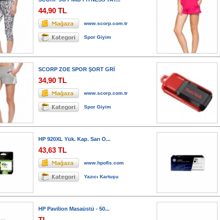
44,90 TL
www.scorp.com.tr
Spor Giyim
SCORP ZOE SPOR ŞORT GRİ
34,90 TL
www.scorp.com.tr
Spor Giyim
HP 920XL Yük. Kap. Sarı O...
43,63 TL
www.hpofis.com
Yazıcı Kartuşu
HP Pavilion Masaüstü - 50...
TL