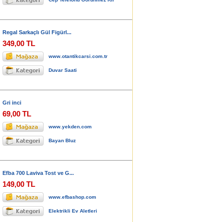
Regal Sarkaçlı Gül Figürl...
349,00 TL
www.otantikcarsi.com.tr
Duvar Saati
Gri inci
69,00 TL
www.yekden.com
Bayan Bluz
Efba 700 Laviva Tost ve G...
149,00 TL
www.efbashop.com
Elektrikli Ev Aletleri