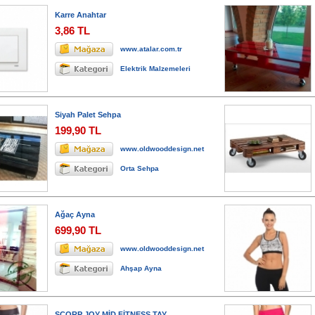
Karre Anahtar
3,86 TL
www.atalar.com.tr
Elektrik Malzemeleri
Siyah Palet Sehpa
199,90 TL
www.oldwooddesign.net
Orta Sehpa
Ağaç Ayna
699,90 TL
www.oldwooddesign.net
Ahşap Ayna
SCORP JOY MİD FİTNESS TAY...