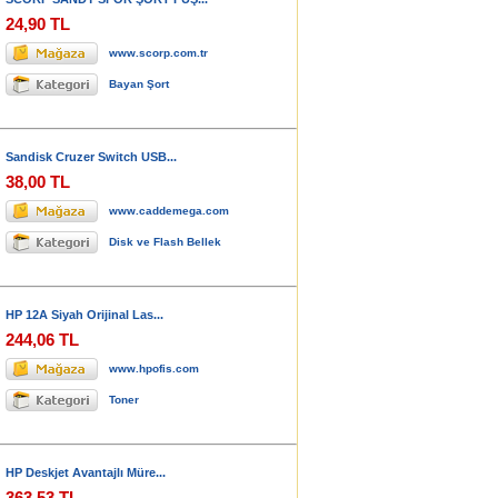
24,90 TL
www.scorp.com.tr
Bayan Şort
Sandisk Cruzer Switch USB...
38,00 TL
www.caddemega.com
Disk ve Flash Bellek
HP 12A Siyah Orijinal Las...
244,06 TL
www.hpofis.com
Toner
HP Deskjet Avantajlı Müre...
363,53 TL