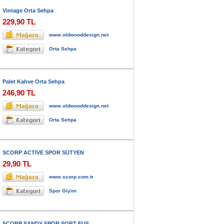
Vintage Orta Sehpa
229,90 TL
www.oldwooddesign.net
Orta Sehpa
Palet Kahve Orta Sehpa
246,90 TL
www.oldwooddesign.net
Orta Sehpa
SCORP ACTİVE SPOR SÜTYEN
29,90 TL
www.scorp.com.tr
Spor Giyim
SCORP SANDY SPOR ŞORT FUŞ...