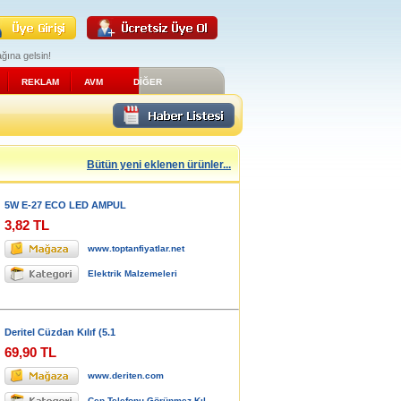
ğına gelsin!
REKLAM
AVM
DİĞER
Bütün yeni eklenen ürünler...
5W E-27 ECO LED AMPUL
3,82 TL
www.toptanfiyatlar.net
Elektrik Malzemeleri
Deritel Cüzdan Kılıf (5.1
69,90 TL
www.deriten.com
Cep Telefonu Görünmez Kıl