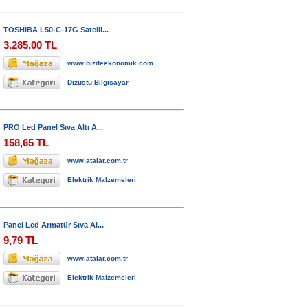
TOSHIBA L50-C-17G Satelli...
3.285,00 TL
www.bizdeekonomik.com
Dizüstü Bilgisayar
PRO Led Panel Sıva Altı A...
158,65 TL
www.atalar.com.tr
Elektrik Malzemeleri
Panel Led Armatür Sıva Al...
9,79 TL
www.atalar.com.tr
Elektrik Malzemeleri