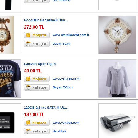
Regal Klasik Sarkaçlı Duv...
272,00 TL
www.otantikcarsi.com.tr
Duvar Saati
Lacivert Spor Tişört
49,00 TL
www.yekden.com
Bayan T-Shirt
120GB 2,5 inç SATA III UL...
187,00 TL
www.yekden.com
Harddisk