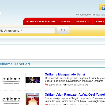
Hemen üye ol fırsatlar aya
EXTRA İNDİRİM KUPONU
MARKA
KAMPANYA
BANKA
riflame Haberleri
Oriflame Masquerade Serisi
Masquerade serisi ile gizemli, baştan çıkarıcı, büyüle
Yıllardır kadınların hayallerinden ilham alan Oriflame,
12 yıl önce
5797 defa incelendi
Oriflame'den Ramazan Ayı'na Özel Yemek 
Ramazan Ayı boyunca “bugün ne pişirsem” sorusuna 
takipçileri için Ramazan’a özel, hayatı kolaylaştıracak
14 yıl önce
5831 defa incelendi