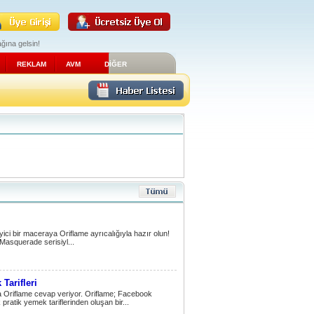
ğına gelsin!
REKLAM
AVM
DİĞER
yici bir maceraya Oriflame ayrıcalığıyla hazır olun!
 Masquerade serisiyl...
Tarifleri
Oriflame cevap veriyor. Oriflame; Facebook
 pratik yemek tariflerinden oluşan bir...