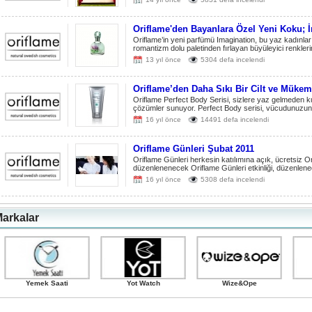
Oriflame'den Bayanlara Özel Yeni Koku; 
Oriflame’in yeni parfümü Imagination, bu yaz kadınla
romantizm dolu paletinden fırlayan büyüleyici renkleri
13 yıl önce
5304 defa incelendi
Oriflame’den Daha Sıkı Bir Cilt ve Mükem
Oriflame Perfect Body Serisi, sizlere yaz gelmeden ku
çözümler sunuyor. Perfect Body serisi, vücudunuzun far
16 yıl önce
14491 defa incelendi
Oriflame Günleri Şubat 2011
Oriflame Günleri herkesin katılımına açık, ücretsiz Orif
düzenlenenecek Oriflame Günleri etkinliği, düzenlenec
16 yıl önce
5308 defa incelendi
arkalar
Yemek Saati
Yot Watch
Wize&Ope