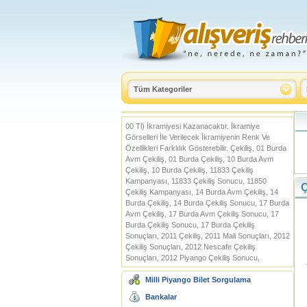
00 Tl) İkramiyesi Kazanacaktır. İkramiye
Görselleri İle Verilecek İkramiyenin Renk Ve
Özellikleri Farklılık Gösterebilir. Çekiliş, 01 Burda
Avm Çekiliş, 01 Burda Çekiliş, 10 Burda Avm
Çekiliş, 10 Burda Çekiliş, 11833 Çekiliş
Kampanyası, 11833 Çekiliş Sonucu, 11850
Ç
Çekiliş Kampanyası, 14 Burda Avm Çekiliş, 14
Burda Çekiliş, 14 Burda Çekiliş Sonucu, 17 Burda
Avm Çekiliş, 17 Burda Avm Çekiliş Sonucu, 17
Burda Çekiliş Sonucu, 17 Burda Çekiliş
Sonuçları, 2011 Çekiliş, 2011 Mali Sonuçları, 2012
Çekiliş Sonuçları, 2012 Nescafe Çekiliş
Sonuçları, 2012 Piyango Çekiliş Sonucu,
Milli Piyango Bilet Sorgulama
Bankalar