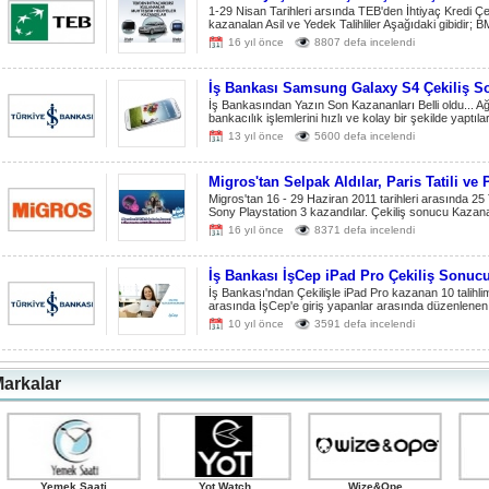
1-29 Nisan Tarihleri arsında TEB'den İhtiyaç Kredi Ç
kazanalan Asil ve Yedek Talihliler Aşağıdaki gibidir; B
16 yıl önce
8807 defa incelendi
İş Bankası Samsung Galaxy S4 Çekiliş So
İş Bankasından Yazın Son Kazananları Belli oldu... 
bankacılık işlemlerini hızlı ve kolay bir şekilde yaptı
13 yıl önce
5600 defa incelendi
Migros'tan Selpak Aldılar, Paris Tatili ve 
Migros'tan 16 - 29 Haziran 2011 tarihleri arasında 25 T
Sony Playstation 3 kazandılar. Çekiliş sonucu Kazanal
16 yıl önce
8371 defa incelendi
İş Bankası İşCep iPad Pro Çekiliş Sonuc
İş Bankası'ndan Çekilişle iPad Pro kazanan 10 talihlim
arasında İşCep'e giriş yapanlar arasında düzenlenen ç
10 yıl önce
3591 defa incelendi
arkalar
Yemek Saati
Yot Watch
Wize&Ope