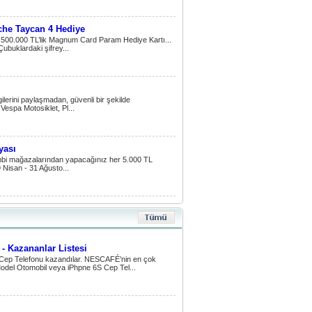
che Taycan 4 Hediye
500.000 TL’lik Magnum Card Param Hediye Kartı...
ubuklardaki şifrey...
lgilerini paylaşmadan, güvenli bir şekilde
espa Motosiklet, Pl...
yası
i mağazalarından yapacağınız her 5.000 TL
9 Nisan - 31 Ağusto...
- Kazananlar Listesi
 Cep Telefonu kazandılar. NESCAFÉ’nin en çok
Model Otomobil veya iPhpne 6S Cep Tel...