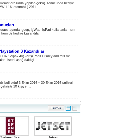
ekenler arasında yapılan çekiliş sonucunda hediye
MW 1.16İ otomobil ( 2011 ...
nuçları
Ağustos ayında İşcep, İşWap, İşPad kullananlar hem
lar hem de hediye kazandıla...
Playstation 3 Kazandılar!
L'lik Selpak Alışverişi Paris Disneyland tatili ve
ar Listesi aşağıdaki gi...
u
iz belli oldu! 3 Ekim 2016 – 30 Ekim 2016 tarihleri
ekilişle 10 kişiye ...
Stefanel Saat
Jetset