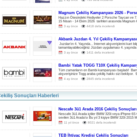
Magnum Çekiliş Kampanyası 2026 - Pors
Hazzın Ötesindeki Hediyeler 2 Porsche Taycan ve 7.
15 Nisan - 14 Ekim 2026 tarihleri arasında Magnum Ç
3 ay önce
4418 defa incelendi
Akbank Juzdan 4. Yıl Çekiliş Kampanyası
Juzdan’ın 4. Yaşında... İnternet alışverişlerini kart bi
tamamlayabileceğiniz Jüzdan uygulaması 4. yaşında V
3 ay önce
1411 defa incelendi
Bambi Yatak TOGG T10X Çekiliş Kampan
Tüm zamanların en Bambi kampanyası başladı! Bamb
alışverişinize Togg araba çekiliş hakkı sizi bekliyor. 
4 ay önce
2845 defa incelendi
ekiliş Sonuçları Haberleri
Nescafe 3ü1 Arada 2016 Çekiliş Sonuçları 
Nescafe 3ü1 Arada içtiler BMW 320i veya iPhpne 6S
sevilen 3ü1 Arada’sı Bu yıl 3 kişiye BMW 320i 2015 
11 yıl önce
8021 defa incelendi
TEB İhtiyaç Kredisi Çekiliş Sonuçları