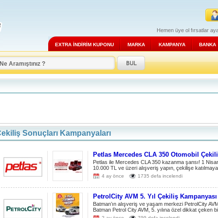
Hemen üye ol fırsatlar aya
EXTRA İNDİRİM KUPONU
MARKA
KAMPANYA
BANKA
ekiliş Sonuçları Kampanyaları
Petlas Mercedes CLA 350 Otomobil Çekil
Petlas ile Mercedes CLA 350 kazanma şansı! 1 Nisan 
10.000 TL ve üzeri alışveriş yapın, çekilişe katılma
4 ay önce
1735 defa incelendi
PetrolCity AVM 5. Yıl Çekiliş Kampanyası
Batman’ın alışveriş ve yaşam merkezi PetrolCity A
Batman Petrol City AVM, 5. yılına özel dikkat çeken bi
2 ay önce
799 defa incelendi