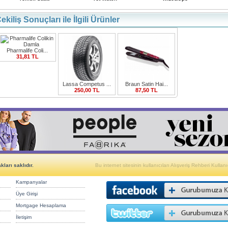
ekiliş Sonuçları ile İlgili Ürünler
Pharmalife Coli...
31,81 TL
Lassa Competus ...
Braun Satin Hai...
250,00 TL
87,50 TL
ları saklıdır.
Bu internet sitesinin kullanıcıları Alışveriş Rehberi Kullanıc
Kampanyalar
Üye Girişi
Mortgage Hesaplama
İletişim