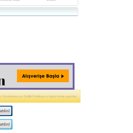
ı Sözleşmesi ve Gizlilik Politikası'nı kabul etmiş sayılırlar.