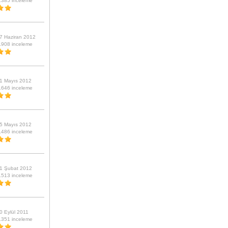
.385 inceleme
Diga Deri Cüzdan - 2918
39,00 TL
City
204,00 TL
7 Haziran 2012
.908 inceleme
Straplez Pullu Bustiyer Tak?m
Zerrin
30,23 TL
27,78 TL
1 Mayıs 2012
T1 Nano Ceramic Motor Onarıcı
.646 inceleme
Yenileyici - Yağ Katkısı 70 ml
49,90 TL
Gri inci
69,00 TL
5 Mayıs 2012
.486 inceleme
1 Şubat 2012
.513 inceleme
0 Eylül 2011
.351 inceleme