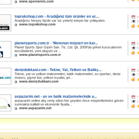
www.sporservis.com
toprakshop.com - Aradığınız tüm ürünler en uc...
4
Aradığınız herşey bizde var siz yeterki isteyin biz yollayalım.
5
www.toprakshop.com
planetsports.com.tr - ‘Memnun müşteri en kar...
2
Planet Sports Spor Giyim San. Tic. Ltd. Şti. 2009′da şirket kurucularının
5
tecrübelerini, yeni oluşum ve ...
www.planetsports.com.tr
denizdukkani.com - Tekne, Yat, Yelken ve Balıkç...
1
Tekne, yat ve yelken malzemeleri, balık malzemeleri, su sporları, deniz
7
motoru, şişme bot, yelken kıyafet, jet...
www.denizdukkani.com
avpazarim.net - av ve balık malzemelerinde a...
7
avpazarim online alış veriş sitesi her şeyden önce müşterilerimize güven
1
sunmakta kaliteli ve ekonomik fiyatla...
www.avpazarim.net