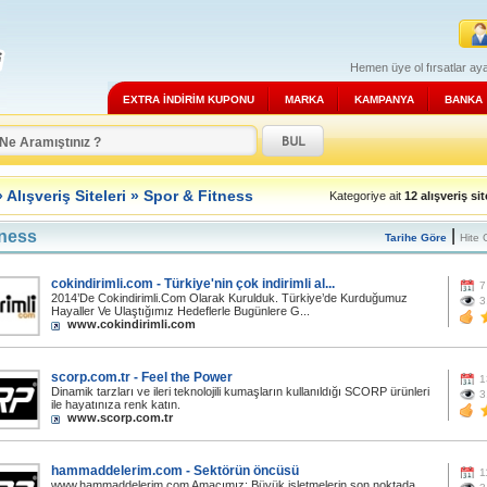
Hemen üye ol fırsatlar aya
EXTRA İNDİRİM KUPONU
MARKA
KAMPANYA
BANKA
»
Alışveriş Siteleri
»
Spor & Fitness
Kategoriye ait
12 alışveriş sit
|
tness
Tarihe Göre
Hite 
cokindirimli.com - Türkiye'nin çok indirimli al...
7
2014’De Cokindirimli.Com Olarak Kurulduk. Türkiye’de Kurduğumuz
3
Hayaller Ve Ulaştığımız Hedeflerle Bugünlere G...
www.cokindirimli.com
scorp.com.tr - Feel the Power
1
Dinamik tarzları ve ileri teknolojili kumaşların kullanıldığı SCORP ürünleri
3
ile hayatınıza renk katın.
www.scorp.com.tr
hammaddelerim.com - Sektörün öncüsü
1
www.hammaddelerim.com Amacımız; Büyük işletmelerin son noktada