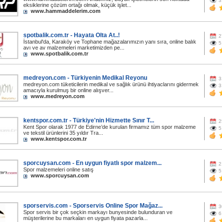
3
eksiklerine çözüm ortağı olmak, küçük işlet...
www.hammaddelerim.com
spotbalik.com.tr - Hayata Olta At..!
2
İstanbul'da, Karaköy ve Tophane mağazalarımızın yanı sıra, online balık
5
avı ve av malzemeleri marketimizden pe...
www.spotbalik.com.tr
medreyon.com - Türkiyenin Medikal Reyonu
3
medreyon.com tüketicilerin medikal ve sağlık ürünü ihtiyaclarını gidermek
3
amacıyla kurulmuş bir online alışver...
www.medreyon.com
kentspor.com.tr - Türkiye'nin Hizmette Sınır T...
2
Kent Spor olarak 1977 de Edirne’de kurulan firmamız tüm spor malzeme
5
ve tekstil ürünlerini 35 yıldır Tra...
www.kentspor.com.tr
sporcuysan.com - En uygun fiyatlı spor malzem...
2
Spor malzemeleri online satış
5
www.sporcuysan.com
sporservis.com - Sporservis Online Spor Mağaz...
3
Spor servis bir çok seçkin markayı bunyesinde bulunduran ve
6
müşterilerine bu markaları en uygun fiyata pazarla...