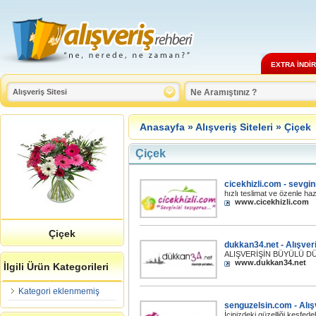
EXTRA İNDİ
Anasayfa
»
Alışveriş Siteleri
»
Çiçek
Çiçek
cicekhizli.com - sevgini
hızlı teslimat ve özenle ha
www.cicekhizli.com
Çiçek
dukkan34.net - Alışver
ALIŞVERİŞİN BÜYÜLÜ D
www.dukkan34.net
İlgili Ürün Kategorileri
Kategori eklenmemiş
senguzelsin.com - Alış
İçinizdeki güzelliği keşfed