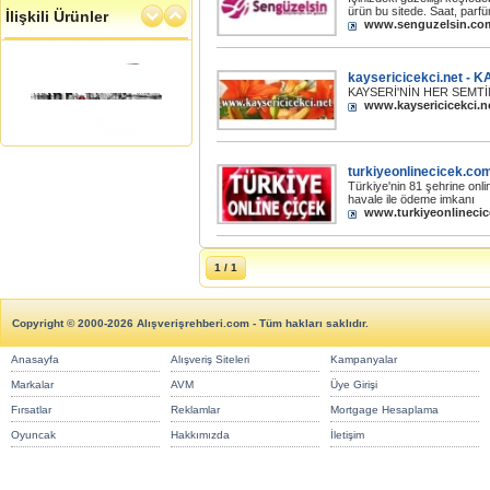
ürün bu sitede. Saat, parfü
İlişkili Ürünler
www.senguzelsin.co
Led El fenerleri
TL
CVS DN 9621 speaker musıc box
kaysericicekci.net - 
(müzik kutusu)
KAYSERİ'NİN HER SEMT
35,00 TL
www.kaysericicekci.n
Art Puzzle, 1000 Parça Puzzle,
Tramvay, Salvator Barki
28,80 TL
Led El fenerleri
TL
turkiyeonlinecicek.co
CVS DN 9621 speaker musıc box
Türkiye'nin 81 şehrine onlin
(müzik kutusu)
havale ile ödeme imkanı
35,00 TL
www.turkiyeonlineci
Art Puzzle, 1000 Parça Puzzle,
Tramvay, Salvator Barki
28,80 TL
Led El fenerleri
TL
1 / 1
CVS DN 9621 speaker musıc box
(müzik kutusu)
35,00 TL
Art Puzzle, 1000 Parça Puzzle,
Copyright © 2000-2026 Alışverişrehberi.com - Tüm hakları saklıdır.
Tramvay, Salvator Barki
28,80 TL
Anasayfa
Alışveriş Siteleri
Kampanyalar
Markalar
AVM
Üye Girişi
Fırsatlar
Reklamlar
Mortgage Hesaplama
Oyuncak
Hakkımızda
İletişim