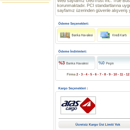
Web sayfamız GeoTrust Inc. True Busine
korunmaktadır. PCI standartlarına uy
sayfamız üzerinden güvenle alışveriş y
Ödeme Seçenekleri:
Ödeme İndirimleri:
%3
%0
Banka Havalesi
Peşin
Firma
2 - 3 - 4 - 5 - 6 - 7 - 8 - 9 - 10 - 11 - 12
Kargo Seçenekleri :
Ücretsiz Kargo Üst Limiti Yok