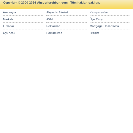
Copyright © 2000-2026 Alışverişrehberi.com - Tüm hakları saklıdır.
Anasayfa
Alışveriş Siteleri
Kampanyalar
Markalar
AVM
Üye Girişi
Fırsatlar
Reklamlar
Mortgage Hesaplama
Oyuncak
Hakkımızda
İletişim