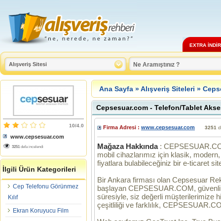
EXTRA İNDİ
Ana Sayfa
»
Alışveriş Siteleri
» Ceps
Cepsesuar.com - Telefon/Tablet Akse
10/4.0
Firma Adresi :
www.cepsesuar.com
3251
de
www.cepsesuar.com
Mağaza Hakkında
: CEPSESUAR.COM, 
3251
defa incelendi
mobil cihazlarımız için klasik, modern,
fiyatlara bulabileceğiniz bir e-ticaret site
İlgili Ürün Kategorileri
Bir Ankara firması olan Cepsesuar Re
Cep Telefonu Görünmez
başlayan CEPSESUAR.COM, güvenli e-tic
süresiyle, siz değerli müşterilerimize
Kılıf
çeşitliliği ve farklılık, CEPSESUAR.CO
Ekran Koruyucu Film