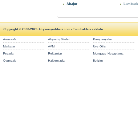
Abajur
Lambade
Copyright © 2000-2026 Alışverişrehberi.com - Tüm hakları saklıdır.
Anasayfa
Alışveriş Siteleri
Kampanyalar
Markalar
AVM
Üye Girişi
Fırsatlar
Reklamlar
Mortgage Hesaplama
Oyuncak
Hakkımızda
İletişim