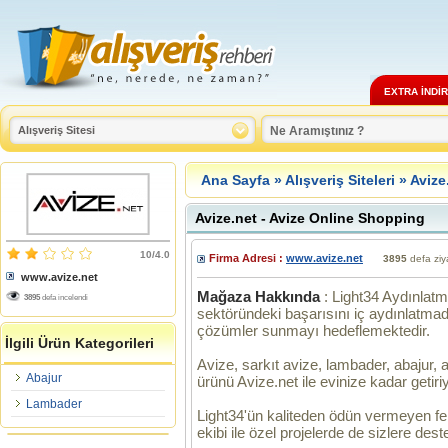
EXTRA İNDİ
Ana Sayfa
»
Alışveriş Siteleri
» Avize
Avize.net - Avize Online Shopping
10/4.0
Firma Adresi :
www.avize.net
3895
defa ziya
www.avize.net
Mağaza Hakkında
: Light34 Aydınlatm
3895
defa incelendi
sektöründeki başarısını iç aydınlatma
çözümler sunmayı hedeflemektedir.
İlgili Ürün Kategorileri
Avize, sarkıt avize, lambader, abajur, ap
Abajur
ürünü Avize.net ile evinize kadar getiriy
Lambader
Light34'ün kaliteden ödün vermeyen f
ekibi ile özel projelerde de sizlere des