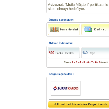
Avize.net, "Mutlu Müşteri" politikası il
sitesi olmayı hedefliyor.
Ödeme Seçenekleri:
Ödeme İndirimleri:
%0
%0
Banka Havalesi
Peşin
Firma
2 - 3 - 4 - 5 - 6 - 7 - 8 - 9
taksit
Kargo Seçenekleri :
0 TL ve Üzeri Alışverişlere Kargo Ücretsiz