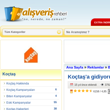
EXTRA İNDİ
»
»
Ana Sayfa
Reklamlar
B
Koçtaş
Koçtaş'a gidiyo
Koçtaş Hakkında
15 yıl önce eklendi
3792
6
Koçtaş Kampanyaları
6158
/
4,85
4
Biten Kampanyalar
55
Eski Kampanyalar
38
Koçtaş Haberleri