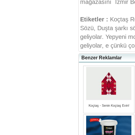
mağazasını İzmir Bo
Etiketler :
Koçtaş R
Sözü, Duşta şarkı sö
geliyolar. Yepyeni mo
geliyolar, e çünkü ço
Benzer Reklamlar
Koçtaş - Senin Koçtaş Evin!