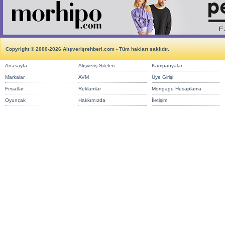
Copyright © 2000-2026 Alışverişrehberi.com - Tüm hakları saklıdır.
Anasayfa
Alışveriş Siteleri
Kampanyalar
Markalar
AVM
Üye Girişi
Fırsatlar
Reklamlar
Mortgage Hesaplama
Oyuncak
Hakkımızda
İletişim