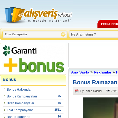
EXTRA İNDİ
»
»
Ana Sayfa
Reklamlar
F
Bonus
Bonus Ramazan 
Bonus Hakkında
1 yıl önce eklendi
2293 
76
Bonus Kampanyaları
55
Biten Kampanyalar
1561
Eski Kampanyalar
26
Bonus Haberleri