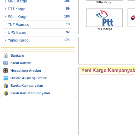
105
MNG Kargo
Fillo Kargo
89
PTT Kargo
106
Sürat Kargo
10
TNT Express
PTT Kargo
92
UPS Kargo
174
Yurtiçi Kargo
Bankalar
Kredi Kartları
Yeni Kargo Kampanyala
Hesaplama Araçları
Online Alışveriş Siteleri
Banka Kampanyaları
Kredi Kartı Kampanyaları