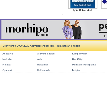
İş’te Üniversiteli
Copyright © 2000-2026 Alışverişrehberi.com - Tüm hakları saklıdır.
Anasayfa
Alışveriş Siteleri
Kampanyalar
Markalar
AVM
Üye Girişi
Fırsatlar
Reklamlar
Mortgage Hesaplama
Oyuncak
Hakkımızda
İletişim