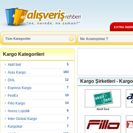
EXTRA İNDİ
Kargo Kategorileri
5
Aktif İleti
183
Aras Kargo
12
DHL
Kargo Şirketleri - Kargo
7
Express Kargo
10
FedEx
14
Fillo Kargo
Aktif İleti
6
Horoz Lojistik
7
İnter Global Kargo
7
Kargokar