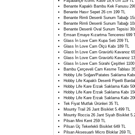
Paşabahçe Iconıc Kase 18,4 cm 119 TL
Benante Kapaklı Bambu Kek Fanusu 29
Benante Hasır Sepet 26 cm 199 TL
Benante Rimli Desenli Sunum Tabağı 1
Benante Rimli Desenli Sunum Tabağı 10
Benante Desenli Oval Sunum Tepsisi 30
Emsan Emaye Kızartma Tenceresi 699 
Glass İn Love Cam Kupa Seti 209 TL
Glass İn Love Cam Ölçü Kabı 189 TL
Glass İn Love Cam Gravürlü Kavanoz 65
Glass İn Love Cam Gravürlü Kavanoz 13
Glass İn Love Cam Sürahi Çeşitleri 1100
Bambu Çerçeveli Cam Kesme Tablası 3
Hobby Life Soğan/Patates Saklama Kabı 
Hobby Life Kapaklı Desenli Pipetli Bard
Hobby Life Kare Erzak Saklama Kabı 50
Hobby Life Kare Erzak Saklama Kabı 15
Hobby Life Kare Erzak Saklama Kabı 20
Tek Fiyat Mutfak Ürünleri 35 TL
Mounty Trail 26 Jant Bisiklet 5.499 TL
Mounty Roccia 26 Jant Siyah Bisiklet 5.
Pilsan Mini Kent 259 TL
Pilsan Üç Tekerlekli Bisiklet 649 TL
Pilsan Aksesuarlı Micro Bloklar 269 TL