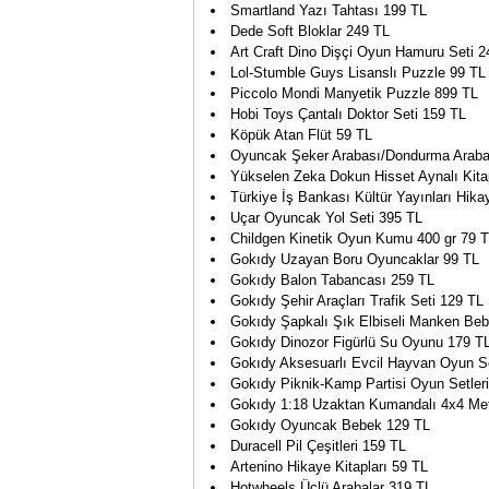
Smartland Yazı Tahtası 199 TL
Dede Soft Bloklar 249 TL
Art Craft Dino Dişçi Oyun Hamuru Seti 2
Lol-Stumble Guys Lisanslı Puzzle 99 TL
Piccolo Mondi Manyetik Puzzle 899 TL
Hobi Toys Çantalı Doktor Seti 159 TL
Köpük Atan Flüt 59 TL
Oyuncak Şeker Arabası/Dondurma Araba
Yükselen Zeka Dokun Hisset Aynalı Kit
Türkiye İş Bankası Kültür Yayınları Hika
Uçar Oyuncak Yol Seti 395 TL
Childgen Kinetik Oyun Kumu 400 gr 79 
Gokıdy Uzayan Boru Oyuncaklar 99 TL
Gokıdy Balon Tabancası 259 TL
Gokıdy Şehir Araçları Trafik Seti 129 TL
Gokıdy Şapkalı Şık Elbiseli Manken Be
Gokıdy Dinozor Figürlü Su Oyunu 179 T
Gokıdy Aksesuarlı Evcil Hayvan Oyun S
Gokıdy Piknik-Kamp Partisi Oyun Setler
Gokıdy 1:18 Uzaktan Kumandalı 4x4 Met
Gokıdy Oyuncak Bebek 129 TL
Duracell Pil Çeşitleri 159 TL
Artenino Hikaye Kitapları 59 TL
Hotwheels Üçlü Arabalar 319 TL