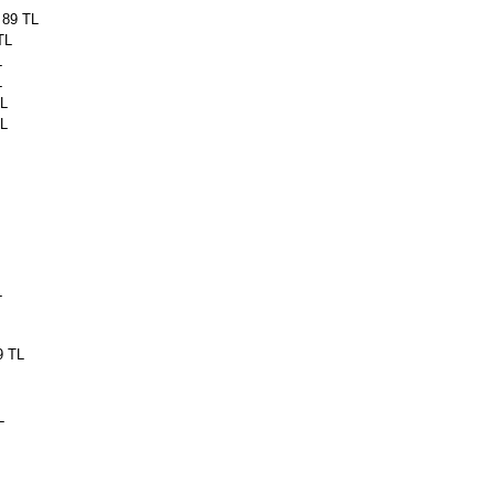
 89 TL
TL
L
L
TL
TL
L
9 TL
L