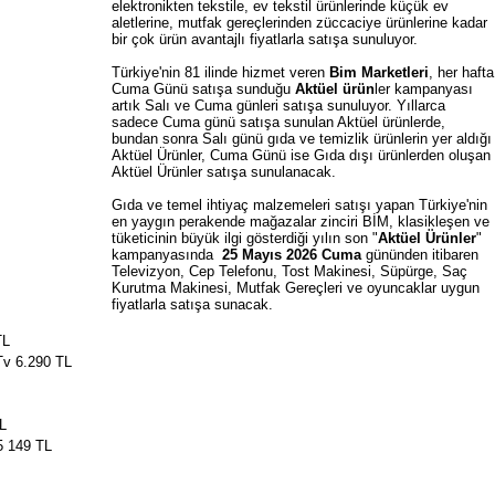
elektronikten tekstile, ev tekstil ürünlerinde küçük ev
aletlerine, mutfak gereçlerinden züccaciye ürünlerine kadar
bir çok ürün avantajlı fiyatlarla satışa sunuluyor.
Türkiye'nin 81 ilinde hizmet veren
Bim Marketleri
, her hafta
Cuma Günü satışa sunduğu
Aktüel ürün
ler kampanyası
artık Salı ve Cuma günleri satışa sunuluyor. Yıllarca
sadece Cuma günü satışa sunulan Aktüel ürünlerde,
bundan sonra Salı günü gıda ve temizlik ürünlerin yer aldığı
Aktüel Ürünler, Cuma Günü ise Gıda dışı ürünlerden oluşan
Aktüel Ürünler satışa sunulanacak.
Gıda ve temel ihtiyaç malzemeleri satışı yapan Türkiye'nin
en yaygın perakende mağazalar zinciri BİM, klasikleşen ve
tüketicinin büyük ilgi gösterdiği yılın son "
Aktüel Ürünler
"
kampanyasında
25 Mayıs
2026
Cuma
gününden itibaren
Televizyon, Cep Telefonu, Tost Makinesi, Süpürge, Saç
Kurutma Makinesi, Mutfak Gereçleri ve oyuncaklar uygun
fiyatlarla satışa sunacak.
TL
v 6.290 TL
L
5 149 TL