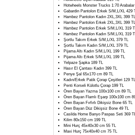
Hotwheels Monster Trucks 1:70 Arabalar
Gabardin Pantolon Erkek S/M,L/XL 429 
Hambez Pantolon Kadın 2XL,3XL 399 T
Hambez Pantolon Erkek 2XL,3XL 399 T
Hambez Pantolon Erkek S/M,L/XL 319 
Hambez Pantolon Kadın S/M,L/XL 319 
Şortlu Takım Erkek S/M,L/XL 379 TL
Şortlu Takım Kadın S/M,L/XL 379 TL
Pijama Altı Kadın S/M,L/XL 199 TL
Pijama Altı Erkek S/M,L/XL 199 TL
Yelpaze Şapka 189 TL
Hasır El Çantası Kadın 399 TL
Penye Şal 65x170 cm 89 TL
Kadın/Erkek Patik Çorap Çeşitleri 129 T
Penti Korseli Külotlu Çorap 199 TL
Ören Bayan Yazma 100x100 cm 89 TL
Ören Bayan Flamlı Eşarp 100x100 cm 8
Ören Bayan Fırfırlı Dikişsiz Bone 65 TL
Ören Bayan Düz Dikişsiz Bone 49 TL
Casilda Home Banyo Paspas Seti 369 T
Kilim 80x150 cm 199 TL
Mini Hurç 45x40x30 cm 55 TL
Maxi Hurç 75x40x40 cm 75 TL