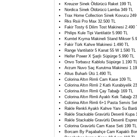
Kreuzer Sinek Öldürücü Raket 199 TL
Nordica Sinek Öldürücü Lamba 349 TL
Trax Home Collection Sinek Kovucu 249
Rks Rsiii Pro Max 32.500 TL
Fakir Tosty 6 Dilim Tost Makinesi 2.490
Philips Kule Tipi Vantilatör 5.990 TL
Kumtel Kıyma Makineli Stand Mikser 5.
Fakir Türk Kahve Makinesi 1.490 TL
Range Vantilatör 5 Kanat 55 W 1.590 TL
Heifer Power X Şarjlı Süpürge 5.990 TL
Onvo Torbasız Kablolu Süpürge 1.190 T
Arzum Nuvo Saç Kurutma Makinesi 1.19
Altus Buharlı Ütü 1.490 TL
Colorina Altın Rimli Cam Kase 109 TL
Colorina Altın Rimli 2 Katlı Kurabiyelik 2
Colorina Altın Rimli Çay Tabağı 169 TL
Colorina Altın Rimli Ayaklı Kek Tabağı 2
Colorina Altın Rimli 6+1 Pasta Servis Se
Rakle Renkli Ayaklı Kahve Yanı Su Bard
Rakle Stackable Gravürlü Desenli Kupa 
Rakle Stackable Gravürlü Desenli Espre
Colorina Gravürlü Cam Kase Seti 199 TL
Borcam By Paşabahçe Cam Kapaklı Bo