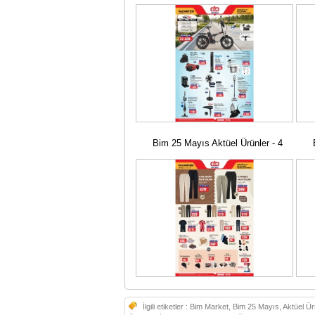
Bim 25 Mayıs Aktüel Ürünler - 4
B
İlgili etiketler :
Bim Market, Bim 25 Mayıs, Aktüel Ürü