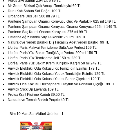
Peros Sıvı Sabun 2,94 Litre 89 TL
Mr Green Bitkisel Çok Amaçlı Temizleyici 69 TL
Duru Katı Sabun Saf Doğal 109 TL
Urbancare Duş Jeli 500 ml 79 TL
Pantene Şampuan Onarıcı Koruyucu Güç Ve Parlaklık 625 ml 149 TL
Pantene Şampuan Onarıcı Koruyucu Onarıcı Koruyucu 625 ml 149 TL
Pantene Saç Kremi Onarıcı Koruyucu 275 ml 99 TL
Listerine Ağız Bakım Suyu Alkolsüz 250 ml 109 TL
Naturalove Yedek Başlıklı Diş Fırçası 2 Adet Yedek Başlıklı 99 TL
L'oréal Paris Makyaj Temizleme Sütü Age Perfect 159 TL
L'oréal Paris Yüz Bakım Toniği Age Perfect 200 ml 159 TL
L'oréal Paris Yüz Temizleme Jeli 150 ml 239 TL
L'oréal Paris Yüz Bakım Kremi Kırışıklık Karşıtı 50 ml 249 TL
Airwick Elektrikli Oda Kokusu Kit Temizliğin Esintisi 179 TL
Airwick Elektrikli Oda Kokusu Yedek Temizliğin Esintisi 129 TL
Airwick Elektrikli Oda Kokusu Yedek Bahar Çiçekleri 129 TL
Airwick Oda Kokusu Decosphere Greyfurt Ve Portakal Çiçeği 199 TL
Airwick Stick Up Lavanta 109 TL
Protex Kraft Pişirme Kağıdı 39,50 TL
Naturalove Temalı Baskılı Peçete 49 TL
Bim 10 Mart Salı Aktüel Ürünler - 1