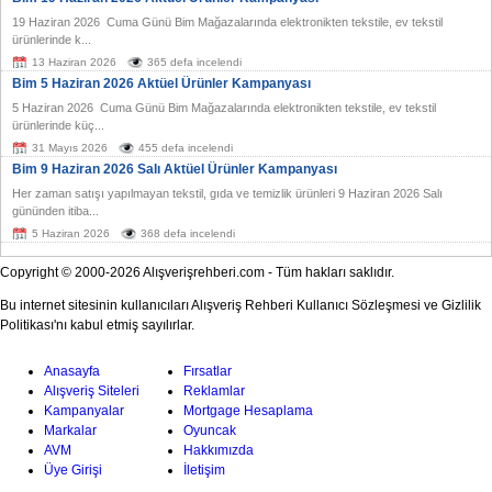
19 Haziran 2026 Cuma Günü Bim Mağazalarında elektronikten tekstile, ev tekstil
ürünlerinde k...
13 Haziran 2026
365 defa incelendi
Bim 5 Haziran 2026 Aktüel Ürünler Kampanyası
5 Haziran 2026 Cuma Günü Bim Mağazalarında elektronikten tekstile, ev tekstil
ürünlerinde küç...
31 Mayıs 2026
455 defa incelendi
Bim 9 Haziran 2026 Salı Aktüel Ürünler Kampanyası
Her zaman satışı yapılmayan tekstil, gıda ve temizlik ürünleri 9 Haziran 2026 Salı
gününden itiba...
5 Haziran 2026
368 defa incelendi
Copyright © 2000-2026 Alışverişrehberi.com - Tüm hakları saklıdır.
Bu internet sitesinin kullanıcıları Alışveriş Rehberi Kullanıcı Sözleşmesi ve Gizlilik
Politikası'nı kabul etmiş sayılırlar.
Anasayfa
Fırsatlar
Alışveriş Siteleri
Reklamlar
Kampanyalar
Mortgage Hesaplama
Markalar
Oyuncak
AVM
Hakkımızda
Üye Girişi
İletişim