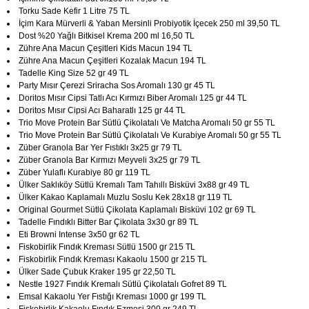
Torku Sade Kefir 1 Litre 75 TL
İçim Kara Mürverli & Yaban Mersinli Probiyotik İçecek 250 ml 39,50 TL
Dost %20 Yağlı Bitkisel Krema 200 ml 16,50 TL
Zühre Ana Macun Çeşitleri Kids Macun 194 TL
Zühre Ana Macun Çeşitleri Kozalak Macun 194 TL
Tadelle King Size 52 gr 49 TL
Party Mısır Çerezi Sriracha Sos Aromalı 130 gr 45 TL
Doritos Mısır Cipsi Tatlı Acı Kırmızı Biber Aromalı 125 gr 44 TL
Doritos Mısır Cipsi Acı Baharatlı 125 gr 44 TL
Trio Move Protein Bar Sütlü Çikolatalı Ve Matcha Aromalı 50 gr 55 TL
Trio Move Protein Bar Sütlü Çikolatalı Ve Kurabiye Aromalı 50 gr 55 TL
Züber Granola Bar Yer Fıstıklı 3x25 gr 79 TL
Züber Granola Bar Kırmızı Meyveli 3x25 gr 79 TL
Züber Yulaflı Kurabiye 80 gr 119 TL
Ülker Saklıköy Sütlü Kremalı Tam Tahıllı Bisküvi 3x88 gr 49 TL
Ülker Kakao Kaplamalı Muzlu Soslu Kek 28x18 gr 119 TL
Original Gourmet Sütlü Çikolata Kaplamalı Bisküvi 102 gr 69 TL
Tadelle Fındıklı Bitter Bar Çikolata 3x30 gr 89 TL
Eti Browni Intense 3x50 gr 62 TL
Fiskobirlik Fındık Kreması Sütlü 1500 gr 215 TL
Fiskobirlik Fındık Kreması Kakaolu 1500 gr 215 TL
Ülker Sade Çubuk Kraker 195 gr 22,50 TL
Nestle 1927 Fındık Kremalı Sütlü Çikolatalı Gofret 89 TL
Emsal Kakaolu Yer Fıstığı Kreması 1000 gr 199 TL