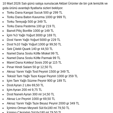
10 Mart 2026 Salı günü satışa sunulacak Aktüel Ürünler de bir çok temizlik ve
gıda ürünü avantajlı fiyatlarla sizleri bekliyor.
Torku Dana Kangal Sucuk 500 gr 299 TL
Torku Dana Baton Kavurma 1000 gr 999 TL
Torku Tereyağı 500 gr 349 TL
Torku Dana Pastırma 100 gr 219 TL
Banvit Piliç Bonfile 1000 gr 149 TL
İçim %3 Yağlı Yoğurt 3000 gr 169 TL
Dost Yarım Yağlı Yoğurt 5000 gr 229 TL
Dost %10 Yağlı Yoğurt 1000 gr 99,50 TL
Sek Çilekli Quark 140 gr 44,50 TL
Namet Dana Soslu Köfte Misket 99 TL
Namet Dana Soslu Köfte Parmak 99 TL
Maret Dana Kokteyl Sosis 200 gr 115 TL
Pınar Hindi Salam 50 gr 12,50 TL
Aknaz Yarım Yağlı Tost Peyniri 1500 gr 349 TL
Teksüt Tam Yağlı Taze Kaşar Peyniri 1000 gr 359 TL
İçim Tam Yağlı Süzme Peynir 900 gr 189 TL
Dost Ayran 2 Litre 69,50 TL
İçim Ayran 200 ml 9,75 TL
Dost Naneli Ayran 300 ml 14,50 TL
Aknaz Lor Peyniri 1000 gr 69,50 TL
Aknaz Yarım Yağlı Taze Beyaz Peynir 2000 gr 349 TL
İçimino Orman Meyveli Süt 6x180 ml 79,50 TL
İçimino Çikolatalı Süt 6x180 ml 79,50 TL