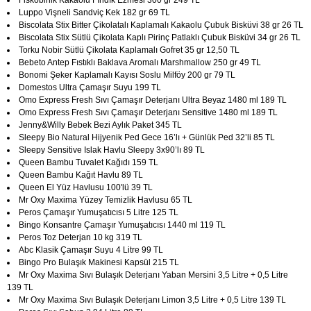
Fiskobirlik Kakaolu Fındık Ezmesi 300 gr 249 TL
Luppo Vişneli Sandviç Kek 182 gr 69 TL
Biscolata Stix Bitter Çikolatalı Kaplamalı Kakaolu Çubuk Bisküvi 38 gr 26 TL
Biscolata Stix Sütlü Çikolata Kaplı Pirinç Patlaklı Çubuk Bisküvi 34 gr 26 TL
Torku Nobir Sütlü Çikolata Kaplamalı Gofret 35 gr 12,50 TL
Bebeto Antep Fıstıklı Baklava Aromalı Marshmallow 250 gr 49 TL
Bonomi Şeker Kaplamalı Kayısı Soslu Milföy 200 gr 79 TL
Domestos Ultra Çamaşır Suyu 199 TL
Omo Express Fresh Sıvı Çamaşır Deterjanı Ultra Beyaz 1480 ml 189 TL
Omo Express Fresh Sıvı Çamaşır Deterjanı Sensitive 1480 ml 189 TL
Jenny&Willy Bebek Bezi Aylık Paket 345 TL
Sleepy Bio Natural Hijyenik Ped Gece 16’lı + Günlük Ped 32’li 85 TL
Sleepy Sensitive Islak Havlu Sleepy 3x90’lı 89 TL
Queen Bambu Tuvalet Kağıdı 159 TL
Queen Bambu Kağıt Havlu 89 TL
Queen El Yüz Havlusu 100'lü 39 TL
Mr Oxy Maxima Yüzey Temizlik Havlusu 65 TL
Peros Çamaşır Yumuşatıcısı 5 Litre 125 TL
Bingo Konsantre Çamaşır Yumuşatıcısı 1440 ml 119 TL
Peros Toz Deterjan 10 kg 319 TL
Abc Klasik Çamaşır Suyu 4 Litre 99 TL
Bingo Pro Bulaşık Makinesi Kapsül 215 TL
Mr Oxy Maxima Sıvı Bulaşık Deterjanı Yaban Mersini 3,5 Litre + 0,5 Litre
139 TL
Mr Oxy Maxima Sıvı Bulaşık Deterjanı Limon 3,5 Litre + 0,5 Litre 139 TL