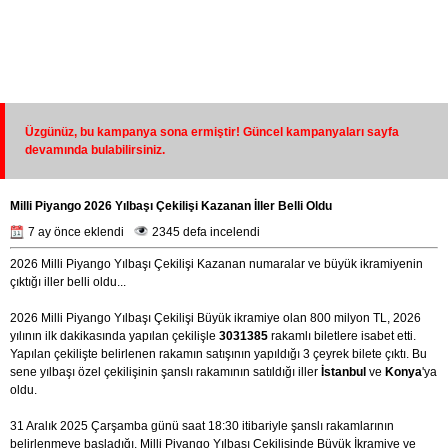
Üzgünüz, bu kampanya sona ermiştir! Güncel kampanyaları sayfa
devamında bulabilirsiniz.
Milli Piyango 2026 Yılbaşı Çekilişi Kazanan İller Belli Oldu
7 ay önce eklendi
2345 defa incelendi
2026 Milli Piyango Yılbaşı Çekilişi Kazanan numaralar ve büyük ikramiyenin
çıktığı iller belli oldu...
2026 Milli Piyango Yılbaşı Çekilişi Büyük ikramiye olan 800 milyon TL, 2026
yılının ilk dakikasında yapılan çekilişle
3031385
rakamlı biletlere isabet etti.
Yapılan çekilişte belirlenen rakamın satışının yapıldığı 3 çeyrek bilete çıktı. Bu
sene yılbaşı özel çekilişinin şanslı rakamının satıldığı iller
İstanbul
ve
Konya
'ya
oldu.
31 Aralık 2025 Çarşamba günü saat 18:30 itibariyle şanslı rakamlarının
belirlenmeye başladığı, Milli Piyango Yılbaşı Çekilişinde Büyük İkramiye ve