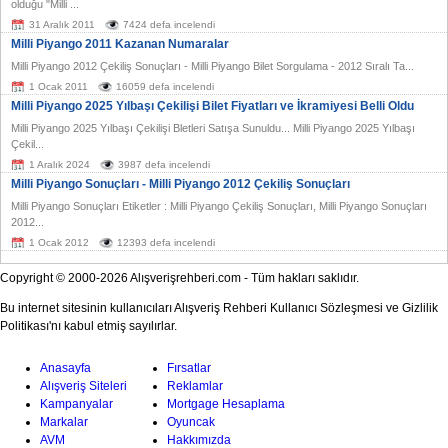
olduğu "Milli ...
31 Aralık 2011
7424 defa incelendi
Milli Piyango 2011 Kazanan Numaralar
Milli Piyango 2012 Çekiliş Sonuçları - Milli Piyango Bilet Sorgulama - 2012 Sıralı Ta...
1 Ocak 2011
16059 defa incelendi
Milli Piyango 2025 Yılbaşı Çekilişi Bilet Fiyatları ve İkramiyesi Belli Oldu
Milli Piyango 2025 Yılbaşı Çekilişi Bletleri Satışa Sunuldu... Milli Piyango 2025 Yılbaşı
Çekil...
1 Aralık 2024
3987 defa incelendi
Milli Piyango Sonuçları - Milli Piyango 2012 Çekiliş Sonuçları
Milli Piyango Sonuçları Etiketler : Milli Piyango Çekiliş Sonuçları, Milli Piyango Sonuçları
2012...
1 Ocak 2012
12393 defa incelendi
Copyright © 2000-2026 Alışverişrehberi.com - Tüm hakları saklıdır.
Bu internet sitesinin kullanıcıları Alışveriş Rehberi Kullanıcı Sözleşmesi ve Gizlilik
Politikası'nı kabul etmiş sayılırlar.
Anasayfa
Fırsatlar
Alışveriş Siteleri
Reklamlar
Kampanyalar
Mortgage Hesaplama
Markalar
Oyuncak
AVM
Hakkımızda