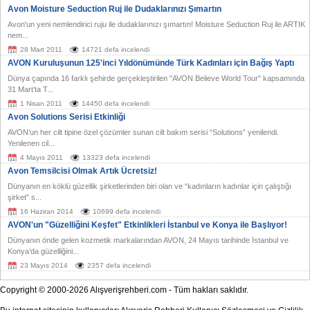
Avon Moisture Seduction Ruj ile Dudaklarınızı Şımartın
Avon'un yeni nemlendirici ruju ile dudaklarınızı şımartın! Moisture Seduction Ruj ile ARTIK
nem...
28 Mart 2011
14721 defa incelendi
AVON Kuruluşunun 125'inci Yıldönümünde Türk Kadınları için Bağış Yaptı
Dünya çapında 16 farklı şehirde gerçekleştirilen "AVON Believe World Tour" kapsamında
31 Mart’ta T...
1 Nisan 2011
14450 defa incelendi
Avon Solutions Serisi Etkinliği
AVON’un her cilt tipine özel çözümler sunan cilt bakım serisi “Solutions” yenilendi.
Yenilenen cil...
4 Mayıs 2011
13323 defa incelendi
Avon Temsilcisi Olmak Artık Ücretsiz!
Dünyanın en köklü güzellik şirketlerinden biri olan ve “kadınların kadınlar için çalıştığı
şirket” s...
16 Haziran 2014
10699 defa incelendi
AVON'un "Güzelliğini Keşfet" Etkinlikleri İstanbul ve Konya ile Başlıyor!
Dünyanın önde gelen kozmetik markalarından AVON, 24 Mayıs tarihinde İstanbul ve
Konya’da güzelliğini...
23 Mayıs 2014
2357 defa incelendi
Copyright © 2000-2026 Alışverişrehberi.com - Tüm hakları saklıdır.