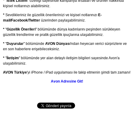
*
"
İstek Listem
" özelliği sayesinde kampanya fırsatları ve ürünler hakkında
kişisel notlarınızı alabilirsiniz.
*
Sevdikleriniz ile güzellik önerilerinizi ve kişisel notlarınızı
E-
mail/Facebook/Twitter
üzerinden paylaşabilirsiniz.
*
"
Güzellik Önerileri
" bölümünde dünya kadınlarını peşinden sürükleyen
güzellik trendlerine ve pratik güzellik ipuçlarına ulaşabilirsiniz.
*
"
Duyurular
" bölümünde
AVON Dünyası
'ndan heyecan verici sürprizlere ve
en son haberlere erişebileceksiniz.
*
"
İletişim
" bölümünde yer alan detaylı iletişim bilgileri sayesinde Avon'a
ulaşabilirsiniz.
AVON Türkiye
'yi iPhone / iPad uygulaması ile takip etmenin şimdi tam zamanı!
Avon Adresine Git!