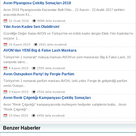
Avon Piyangosu Çekiliş Sonuçları 2018
Avon 2018 Piyangosunda Kazanalar Belli Oldu... 21 Kasım - 22 Aralık 2017 tarihleri
arasında Avon K1...
22 Ocak 2018
6698 defa incelendi
Yılın Avon Kadını Sen Olabilirsin!
Güzelliğe Değer Katan AVON ve Türkiye'nin en köklü kadın dergisi Elele Yılın Kadınları'nı
seçiyor. 1...
24 Kasım 2015
2931 defa incelendi
AVON'dan YENİ Big & False Lash Maskara
Türkiye’nin 1 numaralı* makyaj markası AVON’un yeni maskarası Big & False Lash, 10
saniyede takm...
9 Kasım 2015
2555 defa incelendi
Avon Outspoken Party! by Fergie Parfüm
Türkiye'nin 1 numaralı parfüm markası AVON, ünlü yıldız Fergie ile geliştirdiği parfüm
serisi Outspo...
3 Kasım 2015
2534 defa incelendi
Avon Renk Çılgınlığı Kampanyası Çekiliş Sonuçları
Avon "Renk Çılgınlığı" kampanyasında muhteşem hediyeler sahiplerini buldu... Avon
"Renk Çılgınlığı"...
15 Ekim 2015
4456 defa incelendi
Benzer Haberler