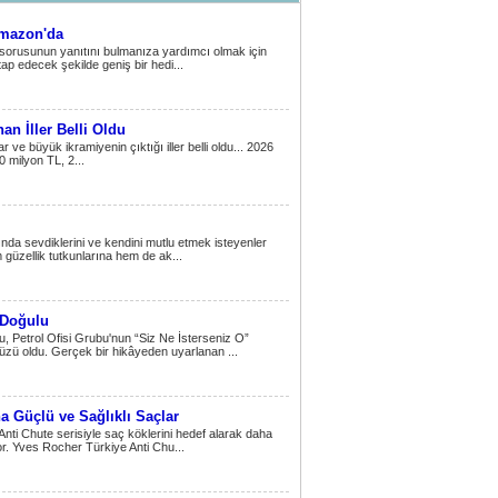
Amazon'da
sorusunun yanıtını bulmanıza yardımcı olmak için
itap edecek şekilde geniş bir hedi...
an İller Belli Oldu
 ve büyük ikramiyenin çıktığı iller belli oldu... 2026
0 milyon TL, 2...
da sevdiklerini ve kendini mutlu etmek isteyenler
m güzellik tutkunlarına hem de ak...
 Doğulu
, Petrol Ofisi Grubu'nun “Siz Ne İsterseniz O”
ü oldu. Gerçek bir hikâyeden uyarlanan ...
 Güçlü ve Sağlıklı Saçlar
Anti Chute serisiyle saç köklerini hedef alarak daha
r. Yves Rocher Türkiye Anti Chu...