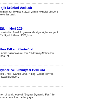
jik Ürünleri Açıkladı
cü markası Teknosa, 2024 yılının teknoloji alışveriş
lefonlar terci...
Etkinlikleri 2024
İstanbul’un Anadolu yakasında ziyaretçilerine yeni
üçükyalı Hilltown AVM, kon...
leri Bilkent Center'da!
de Kazanova ile Yeni Yıl Astroloji Sohbetleri
asıl et...
iyatları ve İkramiyesi Belli Old
uldu... Milli Piyango 2025 Yılbaşı Çekiliş çeyrek
başı bileti ise ...
n en dinamik festivali "Boyner Dynamic Fest" ile
ımcılara unutulmaz anlar yaşa...