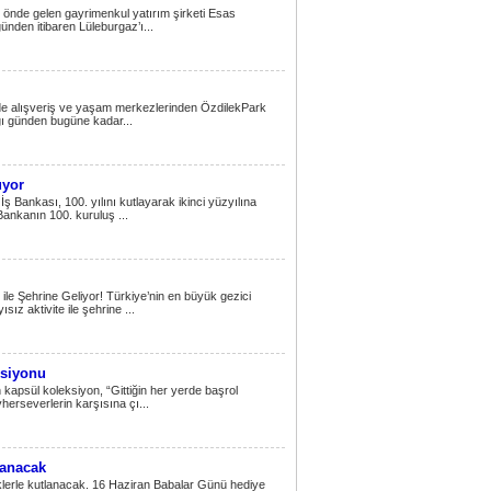
n önde gelen gayrimenkul yatırım şirketi Esas
ünden itibaren Lüleburgaz’ı...
de alışveriş ve yaşam merkezlerinden ÖzdilekPark
ığı günden bugüne kadar...
uyor
İş Bankası, 100. yılını kutlayarak ikinci yüzyılına
ankanın 100. kuruluş ...
ile Şehrine Geliyor! Türkiye’nin en büyük gezici
ız aktivite ile şehrine ...
ksiyonu
n kapsül koleksiyon, “Gittiğin her yerde başrol
erseverlerin karşısına çı...
lanacak
liklerle kutlanacak. 16 Haziran Babalar Günü hediye