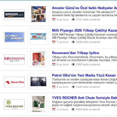
Anneler Günü'ne Özel farklı Hediyeler 
Amazon.com.tr, Anneler Günü'nde “Ne almalıyım?” 
annelerin farklı ilgi alanlarına ve yaşam tarzlarına h
3 ay önce
1741 defa incelendi
Milli Piyango 2026 Yılbaşı Çekilişi Kazan
2026 Milli Piyango Yılbaşı Çekilişi Kazanan numaralar
Milli Piyango Yılbaşı Çekilişi Büyük ikramiye olan 80
7 ay önce
2338 defa incelendi
Rossmann'dan Yılbaşı Işıltısı
Yılbaşı ruhu Rossmannlarda. Rossmann, bu yılbaşın
için iki farklı ve özel Advent Calendar hazırladı. He
8 ay önce
2080 defa incelendi
Petrol Ofisi'nin Yeni Marka Yüzü Kenan
Türkiye'nin en sevilen sanatçılarından Kenan Doğulu
kampanyasının yeni döneminde markanın reklam yüz
9 ay önce
2100 defa incelendi
YVES ROCHER Anti Chute Serisiyle Daha
Doğanın gücünü güzellikle birleştiren Yves Rocher, 
güçlü ve sağlıklı saçlara kavuşmanıza destek oluyo
1 yıl önce
2869 defa incelendi