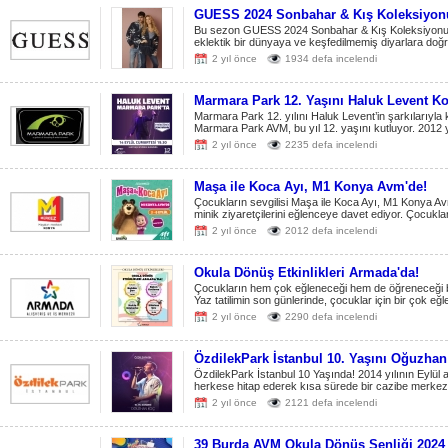
GUESS 2024 Sonbahar & Kış Koleksiyon
Bu sezon GUESS 2024 Sonbahar & Kış Koleksiyonu, ö
eklektik bir dünyaya ve keşfedilmemiş diyarlara doğr
2 yıl önce
1934 defa incelendi
Marmara Park 12. Yaşını Haluk Levent Ko
Marmara Park 12. yılını Haluk Levent’in şarkılarıyla 
Marmara Park AVM, bu yıl 12. yaşını kutluyor. 2012 yıl
2 yıl önce
2235 defa incelendi
Maşa ile Koca Ayı, M1 Konya Avm'de!
Çocukların sevgilisi Maşa ile Koca Ayı, M1 Konya Av
minik ziyaretçilerini eğlenceye davet ediyor. Çocukları
2 yıl önce
2012 defa incelendi
Okula Dönüş Etkinlikleri Armada'da!
Çocukların hem çok eğleneceği hem de öğreneceği bir
Yaz tatilimin son günlerinde, çocuklar için bir çok eğl
2 yıl önce
2290 defa incelendi
ÖzdilekPark İstanbul 10. Yaşını Oğuzhan
ÖzdilekPark İstanbul 10 Yaşında! 2014 yılının Eylül 
herkese hitap ederek kısa sürede bir cazibe merkezi
2 yıl önce
2121 defa incelendi
39 Burda AVM Okula Dönüş Şenliği 2024