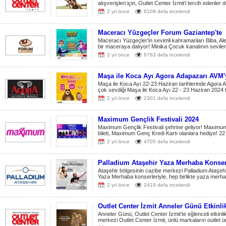
alışverişleri için, Outlet Center İzmit’i tercih edenle
2 yıl önce
6109 defa incelendi
Maceracı Yüzgeçler Forum Gaziantep'te
Maceracı Yüzgeçler'in sevimli kahramanları Biba, 
bir maceraya dalıyor! Minika Çocuk kanalının sevilen
2 yıl önce
6763 defa incelendi
Maşa ile Koca Ayı Agora Adapazarı AVM'
Maşa ile Koca Ayı 22-23 Haziran tarihlerinde Agora 
çok sevdiği Maşa ile Koca Ayı 22 - 23 Haziran 2024 t
2 yıl önce
2301 defa incelendi
Maximum Gençlik Festivali 2024
Maximum Gençlik Festivali şehrine geliyor! Maximum G
bileti, Maximum Genç Kredi Kartı olanlara hediye! 22
2 yıl önce
4705 defa incelendi
Palladium Ataşehir Yaza Merhaba Konser
Ataşehir bölgesinin cazibe merkezi Palladium Ataşehi
Yaza Merhaba konserleriyle, hep birlikte yaza merha
2 yıl önce
2419 defa incelendi
Outlet Center İzmit Anneler Günü Etkinlik
Anneler Günü, Outlet Center İzmit’te eğlenceli etkinli
merkezi Outlet Center İzmit, ünlü markaların outlet ür