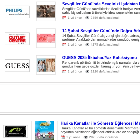
Sevgililer Günü'nde Sevginizi Işıldatan 
Sevgililer Günü'nde sevdiklerine özel bir hediye vermek
sahip kişisel bakım ürünleriyle ideal seçenekler sun
1 yıl önce
2459 defa incelendi
14 Şubat Sevgililer Günü’nde Doğru Adre
14 Şubat Sevgililer Günü alışverişi için doğru adre
parfüme, Ayakkabıdan monta kadar sunduğu geniş ü
1 yıl önce
4275 defa incelendi
GUESS 2025 İlkbahar/Yaz Koleksiyonu
Rengarenk görünümlü birbirinden şık parçalarıyla
gündüz hem gece gözleri kamaştırıyor! Yeni ve heyec
1 yıl önce
2220 defa incelendi
Harika Kanatlar ile Sömestr Eğlencesi M
Harika Kanatlar ile bu sömestr döneminde Marmara 
boyunca birbirinden eğlenceli etkinliklere ev sahipl
1 yıl önce
2023 defa incelendi