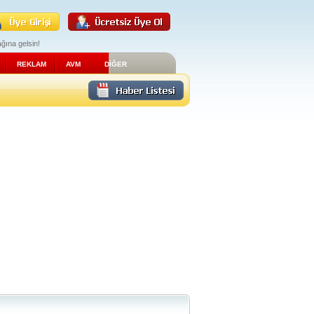
ğına gelsin!
REKLAM
AVM
DİĞER