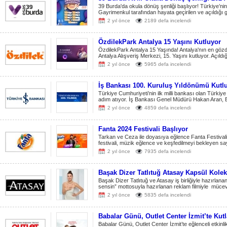
39 Burda'da okula dönüş şenliği başlıyor! Türkiye’ni
Gayrimenkul tarafından hayata geçirilen ve açıldığı g
2 yıl önce
2189 defa incelendi
ÖzdilekPark Antalya 15 Yaşını Kutluyor
ÖzdilekPark Antalya 15 Yaşında! Antalya'nın en göz
Antalya Alışveriş Merkezi, 15. Yaşını kutluyor. Açıld
2 yıl önce
5965 defa incelendi
İş Bankası 100. Kuruluş Yıldönümü Kutl
Türkiye Cumhuriyeti’nin ilk milli bankası olan Türkiye 
adım atıyor. İş Bankası Genel Müdürü Hakan Aran, B
2 yıl önce
4859 defa incelendi
Fanta 2024 Festivali Başlıyor
Tarkan ve Ceza ile doyasıya eğlence Fanta Festivali 
festivali, müzik eğlence ve keşfedilmeyi bekleyen sayıs
2 yıl önce
7935 defa incelendi
Başak Dizer Tatlıtuğ Atasay Kapsül Kole
Başak Dizer Tatlıtuğ ve Atasay iş birliğiyle hazırlana
sensin” mottosuyla hazırlanan reklam filmiyle mücevh
2 yıl önce
5835 defa incelendi
Babalar Günü, Outlet Center İzmit’te Kut
Babalar Günü, Outlet Center İzmit’te eğlenceli etkin