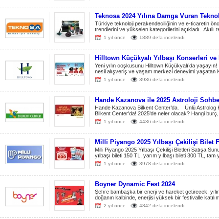
Teknosa 2024 Yılına Damga Vuran Teknolo
Türkiye teknoloji perakendeciliğinin ve e-ticaretin ön
trendlerini ve yükselen kategorilerini açıkladı. Akıllı te
1 yıl önce
1889 defa incelendi
Hilltown Küçükyalı Yılbaşı Konserleri ve 
Yeni yılın coşkusunu Hilltown Küçükyalı’da yaşayın! 
nesil alışveriş ve yaşam merkezi deneyimi yaşatan K
1 yıl önce
3936 defa incelendi
Hande Kazanova ile 2025 Astroloji Sohbet
Hande Kazanova Bilkent Center’da. Ünlü Astrolog Han
Bilkent Center'da! 2025'de neler olacak? Hangi burç, n
1 yıl önce
4436 defa incelendi
Milli Piyango 2025 Yılbaşı Çekilişi Bilet F
Milli Piyango 2025 Yılbaşı Çekilişi Bletleri Satışa Sun
yılbaşı bileti 150 TL, yarım yılbaşı bileti 300 TL, tam yıl
1 yıl önce
3978 defa incelendi
Boyner Dynamic Fest 2024
Şehre bambaşka bir enerji ve hareket getirecek, yılı
doğanın kalbinde, enerjisi yüksek bir festivalle katıl
2 yıl önce
4842 defa incelendi