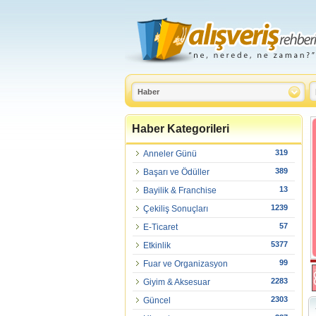
Haber Kategorileri
319
Anneler Günü
389
Başarı ve Ödüller
13
Bayilik & Franchise
1239
Çekiliş Sonuçları
57
E-Ticaret
5377
Etkinlik
99
Fuar ve Organizasyon
2283
Giyim & Aksesuar
2303
Güncel