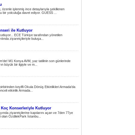
u
zenle işlenmiş ince detaylarıyla şekillenen
u bir yolculuğa davet ediyor. GUESS ...
nseri ile Kutluyor
kutluyor... ECE Türkiye tarafından yönetilen
ında ziyaretçileriyle buluşa...
m’de! M1 Konya AVM, yaz tatilinin son günlerinde
n büyük bir ilgiyle ve m...
birinden keyifli Okula Dönüş Etkinlikleri Armada'da
enceli etkinlik Armada...
 Koç Konserleriyle Kutluyor
ayında ziyaretçilerine kapılarını açan ve 7den 77ye
 olan ÖzdilekPark İstanbu...