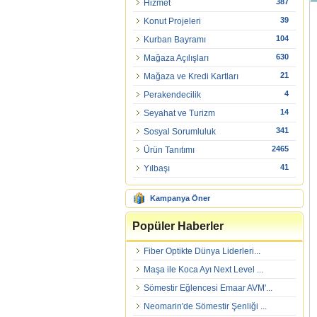
387
Hizmet
39
Konut Projeleri
104
Kurban Bayramı
630
Mağaza Açılışları
21
Mağaza ve Kredi Kartları
4
Perakendecilik
14
Seyahat ve Turizm
341
Sosyal Sorumluluk
2465
Ürün Tanıtımı
41
Yılbaşı
Kampanya Öner
Popüler Haberler
Fiber Optikte Dünya Liderleri...
Maşa ile Koca Ayı Next Level ...
Sömestir Eğlencesi Emaar AVM'...
Neomarin'de Sömestir Şenliği ...