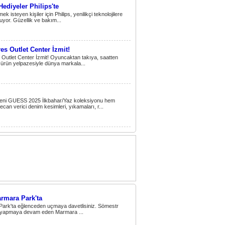
Hediyeler Philips'te
 isteyen kişiler için Philips, yenilikçi teknolojilere
uyor. Güzellik ve bakım...
s Outlet Center İzmit!
s, Outlet Center İzmit! Oyuncaktan takıya, saatten
rün yelpazesiyle dünya markala...
 yeni GUESS 2025 İlkbahar/Yaz koleksiyonu hem
an verici denim kesimleri, yıkamaları, r...
armara Park'ta
Park'ta eğlenceden uçmaya davetlisiniz. Sömestr
iği yapmaya devam eden Marmara ...