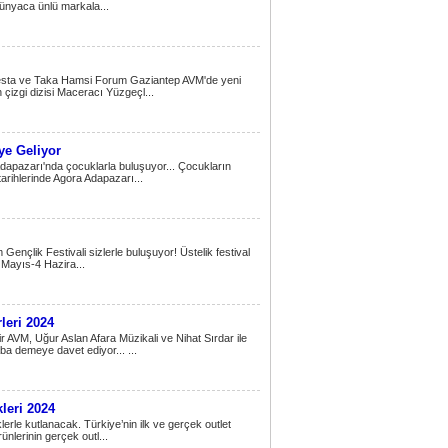
r dünyaca ünlü markala...
Alesta ve Taka Hamsi Forum Gaziantep AVM'de yeni
 çizgi dizisi Maceracı Yüzgeçl...
ye Geliyor
Adapazarı'nda çocuklarla buluşuyor... Çocukların
arihlerinde Agora Adapazarı...
ençlik Festivali sizlerle buluşuyor! Üstelik festival
 Mayıs-4 Hazira...
leri 2024
r AVM, Uğur Aslan Afara Müzikali ve Nihat Sırdar ile
ba demeye davet ediyor... ...
leri 2024
klerle kutlanacak. Türkiye’nin ilk ve gerçek outlet
ünlerinin gerçek outl...