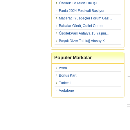
Özdilek Ev Tekstili ile Işıl ...
Fanta 2024 Festivali Başlıyor
Maceracı Yüzgeçler Forum Gazi...
Babalar Günü, Outlet Center İ...
ÖzdilekPark Antalya 15 Yaşını...
Başak Dizer Tatlıtuğ Atasay K...
Popüler Markalar
Avea
Bonus Kart
Turkcell
Vodafone