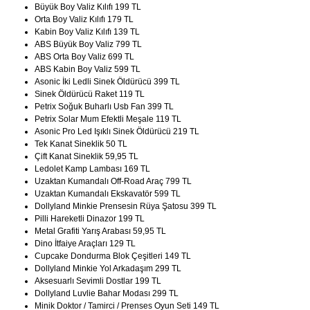
Büyük Boy Valiz Kılıfı 199 TL
Orta Boy Valiz Kılıfı 179 TL
Kabin Boy Valiz Kılıfı 139 TL
ABS Büyük Boy Valiz 799 TL
ABS Orta Boy Valiz 699 TL
ABS Kabin Boy Valiz 599 TL
Asonic İki Ledli Sinek Öldürücü 399 TL
Sinek Öldürücü Raket 119 TL
Petrix Soğuk Buharlı Usb Fan 399 TL
Petrix Solar Mum Efektli Meşale 119 TL
Asonic Pro Led Işıklı Sinek Öldürücü 219 TL
Tek Kanat Sineklik 50 TL
Çift Kanat Sineklik 59,95 TL
Ledolet Kamp Lambası 169 TL
Uzaktan Kumandalı Off-Road Araç 799 TL
Uzaktan Kumandalı Ekskavatör 599 TL
Dollyland Minkie Prensesin Rüya Şatosu 399 TL
Pilli Hareketli Dinazor 199 TL
Metal Grafiti Yarış Arabası 59,95 TL
Dino İtfaiye Araçları 129 TL
Cupcake Dondurma Blok Çeşitleri 149 TL
Dollyland Minkie Yol Arkadaşım 299 TL
Aksesuarlı Sevimli Dostlar 199 TL
Dollyland Luvlie Bahar Modası 299 TL
Minik Doktor / Tamirci / Prenses Oyun Seti 149 TL