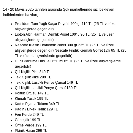
14 - 20 Mayıs 2025 tarihleri arasında Şok marketlerinde sizi bekleyen
indirimlerden bazıları;
President Tam Yağlı Kaşar Peyniri 400 gr 119 TL (25 TL ve üzeri
alışverişlerde geçerlidir)
Lipton Altın Harman Demlik Poşet 100'lü 90 TL (25 TL ve üzeri
alışverişlerde geçerlidir)
Nescafe Klasik Ekonomik Paket 300 gr 235 TL (25 TL ve üzeri
alışverişlerde geçerlidir) Nescafe Fındık Kremalı Gofret 12'li 65 TL (25
TL ve üzeri alışverişlerde geçerlidir)
Duru Parfume Duş Jeli 650 ml 85 TL (25 TL ve üzeri alışverişlerde
geçerlidir)
Çift Kişilik Pike 349 TL
Tek Kişilik Pike 299 TL
Tek Kişilik Lastikli Penye Çarşaf 149 TL
Çift Kişilik Lastikli Penye Çarşaf 189 TL
Koltuk Örtüsü 149 TL
Klimalı Yastık 199 TL
Kadın Pijama Takımı 349 TL
Kadın / Erkek Terlik 129 TL
Fon Perde 249 TL
Güneşlik 199 TL
Örme Perde 199 TL
Pkinik Hasırı 299 TL