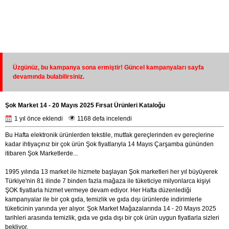
Üzgünüz, bu kampanya sona ermiştir! Güncel kampanyaları sayfa
devamında bulabilirsiniz.
Şok Market 14 - 20 Mayıs 2025 Fırsat Ürünleri Kataloğu
1 yıl önce eklendi
1168 defa incelendi
Bu Hafta elektronik ürünlerden tekstile, mutfak gereçlerinden ev gereçlerine
kadar ihtiyaçınız bir çok ürün Şok fiyatlarıyla 14 Mayıs Çarşamba gününden
itibaren Şok Marketlerde...
1995 yılında 13 market ile hizmete başlayan Şok marketleri her yıl büyüyerek
Türkiye'nin 81 ilinde 7 binden fazla mağaza ile tüketiciye milyonlarca kişiyi
ŞOK fiyatlarla hizmet vermeye devam ediyor. Her Hafta düzenlediği
kampanyalar ile bir çok gıda, temizlik ve gıda dışı ürünlerde indirimlerle
tüketicinin yanında yer alıyor. Şok Market Mağazalarında 14 - 20 Mayıs 2025
tarihleri arasında temizlik, gıda ve gıda dışı bir çok ürün uygun fiyatlarla sizleri
bekliyor.